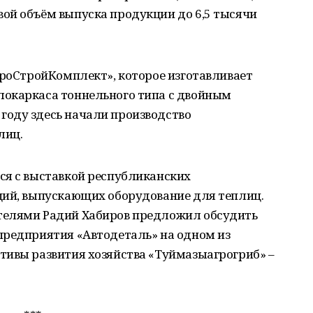
ой объём выпуска продукции до 6,5 тысячи
гроСтройКомплект», которое изготавливает
окаркаса тоннельного типа с двойным
оду здесь начали производство
лиц.
ся с выставкой республиканских
ций, выпускающих оборудование для теплиц.
телями Радий Хабиров предложил обсудить
предприятия «Автодеталь» на одном из
тивы развития хозяйства «Туймазыагрогриб» –