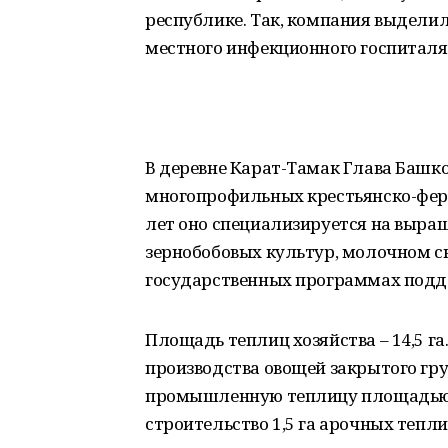
республике. Так, компания выдели
местного инфекционного госпиталя
В деревне Карат-Тамак Глава Башк
многопрофильных крестьянско-ферм
лет оно специализируется на выращ
зернобобовых культур, молочном ск
государственных программах под
Площадь теплиц хозяйства – 14,5 г
производства овощей закрытого гр
промышленную теплицу площадью 1
строительство 1,5 га арочных тепли