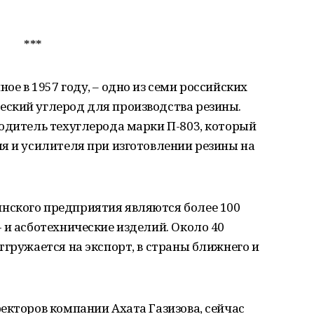
***
е в 1957 году, – одно из семи российских
ский углерод для производства резины.
одитель техуглерода марки П-803, который
я и усилителя при изготовлении резины на
нского предприятия являются более 100
 и асботехнические изделий. Около 40
тгружается на экспорт, в страны ближнего и
екторов компании Ахата Газизова, сейчас