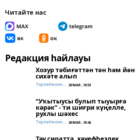
Читайте нас
Редакция һайлауы
Хозур тәбиғәттән тән һәм йән
сихәте алып
Төрлөһөнән...
20 МАЯ , 10:53
“Уҡытыусы булып тыуырға
кәрәк” - ти шиғри күңелле,
рухлы шәхес
Төрлөһөнән...
20 МАЯ , 10:42
Тәү сиратта, хәүефһеҙлек