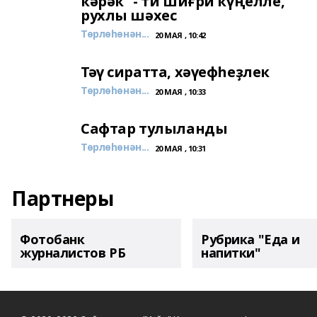
кәрәк” - ти шиғри күңелле,
рухлы шәхес
Төрлөһөнән...
20 МАЯ , 10:42
Тәү сиратта, хәүефһеҙлек
Төрлөһөнән...
20 МАЯ , 10:33
Сафтар тулыланды
Төрлөһөнән...
20 МАЯ , 10:31
Партнеры
Фотобанк
Рубрика "Еда и
журналистов РБ
напитки"