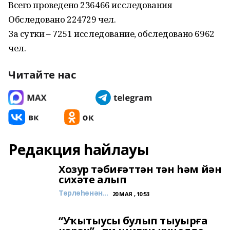
Всего проведено 236466 исследования
Обследовано 224729 чел.
За сутки – 7251 исследование, обследовано 6962
чел.
Читайте нас
Редакция һайлауы
Хозур тәбиғәттән тән һәм йән
сихәте алып
Төрлөһөнән...
20 МАЯ , 10:53
“Уҡытыусы булып тыуырға