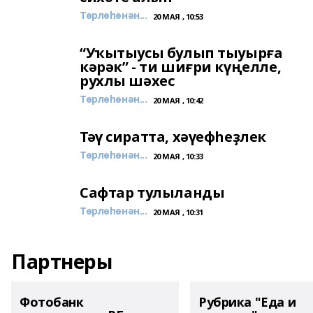
Төрлөһөнән...
20 МАЯ , 10:53
“Уҡытыусы булып тыуырға
кәрәк” - ти шиғри күңелле,
рухлы шәхес
Төрлөһөнән...
20 МАЯ , 10:42
Тәү сиратта, хәүефһеҙлек
Төрлөһөнән...
20 МАЯ , 10:33
Сафтар тулыланды
Төрлөһөнән...
20 МАЯ , 10:31
Партнеры
Фотобанк
Рубрика "Еда и