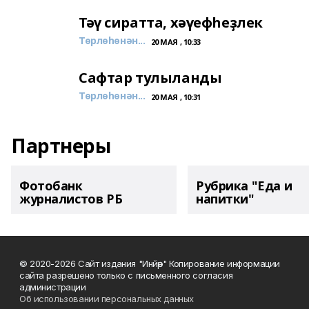
Тәү сиратта, хәүефһеҙлек
Төрлөһөнән...
20 МАЯ , 10:33
Сафтар тулыланды
Төрлөһөнән...
20 МАЯ , 10:31
Партнеры
Фотобанк
Рубрика "Еда и
журналистов РБ
напитки"
© 2020-2026 Сайт издания "Инйәр" Копирование информации
сайта разрешено только с письменного согласия
администрации
Об использовании персональных данных