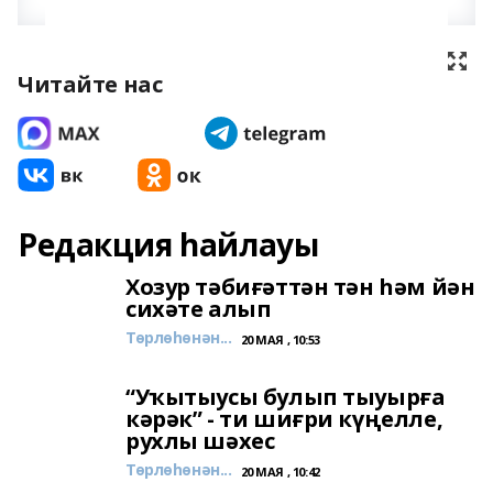
Читайте нас
Редакция һайлауы
Хозур тәбиғәттән тән һәм йән
сихәте алып
Төрлөһөнән...
20 МАЯ , 10:53
“Уҡытыусы булып тыуырға
кәрәк” - ти шиғри күңелле,
рухлы шәхес
Төрлөһөнән...
20 МАЯ , 10:42