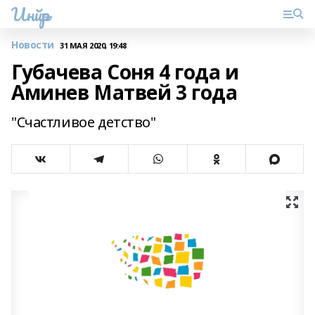
Инйәр
Новости
31 МАЯ 2020, 19:48
Губачева Соня 4 года и
Аминев Матвей 3 года
"Счастливое детство"