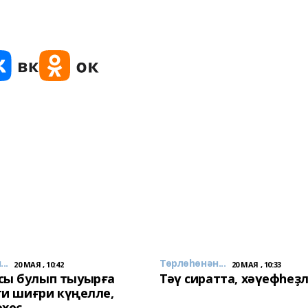
..
Төрлөһөнән...
20 МАЯ , 10:42
20 МАЯ , 10:33
сы булып тыуырға
Тәү сиратта, хәүефһеҙ
 ти шиғри күңелле,
әхес