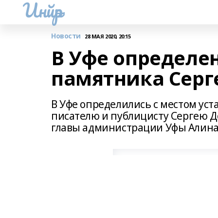
Инйәр
Новости
28 МАЯ 2020, 20:15
В Уфе определе
памятника Серг
В Уфе определились с местом ус
писателю и публицисту Сергею Д
главы администрации Уфы Алина