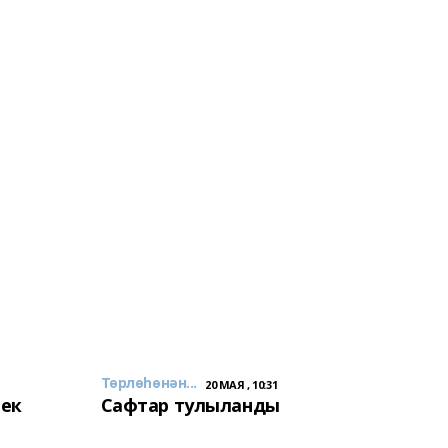
Төрлөһөнән...
20 МАЯ , 10:31
лек
Сафтар тулыланды