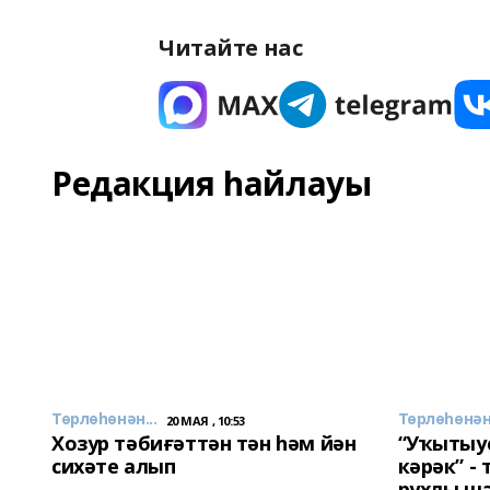
Читайте нас
Редакция һайлауы
Төрлөһөнән...
Төрлөһөнән.
20 МАЯ , 10:53
Хозур тәбиғәттән тән һәм йән
“Уҡытыу
сихәте алып
кәрәк” -
рухлы ш