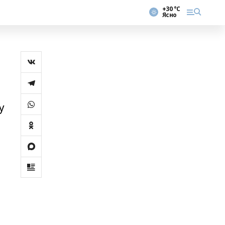
+30 °С
Ясно
у