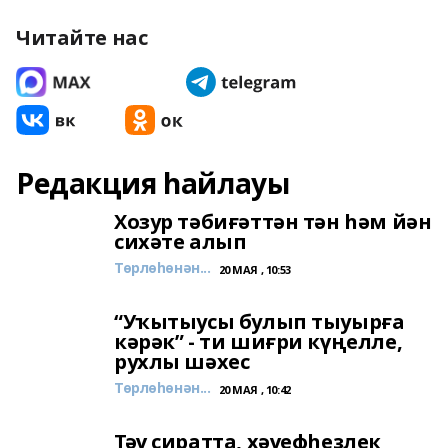
Читайте нас
Редакция һайлауы
Хозур тәбиғәттән тән һәм йән
сихәте алып
Төрлөһөнән...
20 МАЯ , 10:53
“Уҡытыусы булып тыуырға
кәрәк” - ти шиғри күңелле,
рухлы шәхес
Төрлөһөнән...
20 МАЯ , 10:42
Тәү сиратта, хәүефһеҙлек