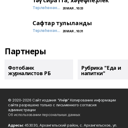
Тәү сиратта, хәүефһеҙлек
Төрлөһөнән...
20 МАЯ , 10:33
Сафтар тулыланды
Төрлөһөнән...
20 МАЯ , 10:31
Партнеры
Фотобанк
Рубрика "Еда и
журналистов РБ
напитки"
© 2020-2026 Сайт издания "Инйәр" Копирование информации
сайта разрешено только с письменного согласия
администрации
Об использовании персональных данных
Адресы:
453030, Архангельский район, с. Архангельское, ул.