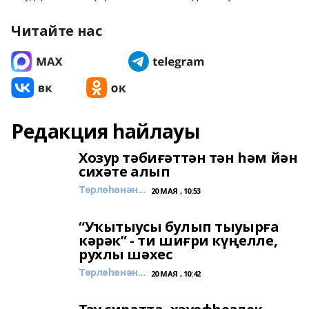
Читайте нас
Редакция һайлауы
Хозур тәбиғәттән тән һәм йән
сихәте алып
Төрлөһөнән...
20 МАЯ , 10:53
“Уҡытыусы булып тыуырға
кәрәк” - ти шиғри күңелле,
рухлы шәхес
Төрлөһөнән...
20 МАЯ , 10:42