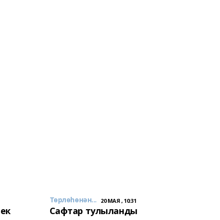
Төрлөһөнән...
20 МАЯ , 10:31
лек
Сафтар тулыланды