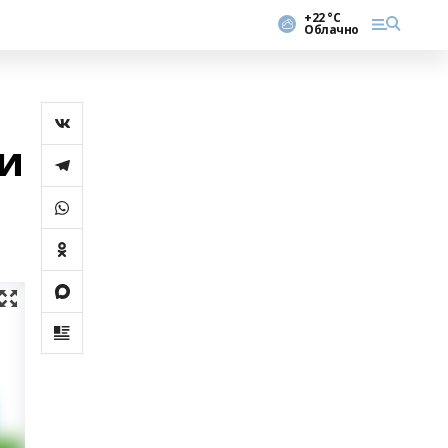
+22 °С
Облачно
и