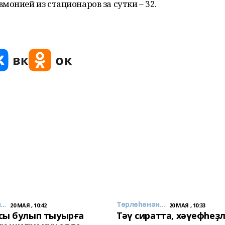
монией из стационаров за сутки – 32.
..
Төрлөһөнән...
20 МАЯ , 10:42
20 МАЯ , 10:33
сы булып тыуырға
Тәү сиратта, хәүефһеҙ