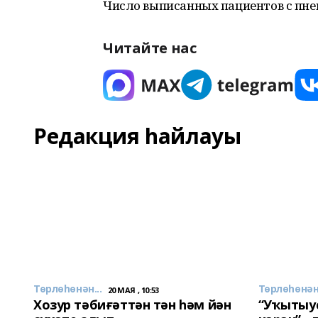
Число выписанных пациентов с пнев
Читайте нас
Редакция һайлауы
Төрлөһөнән...
Төрлөһөнән.
20 МАЯ , 10:53
Хозур тәбиғәттән тән һәм йән
“Уҡытыу