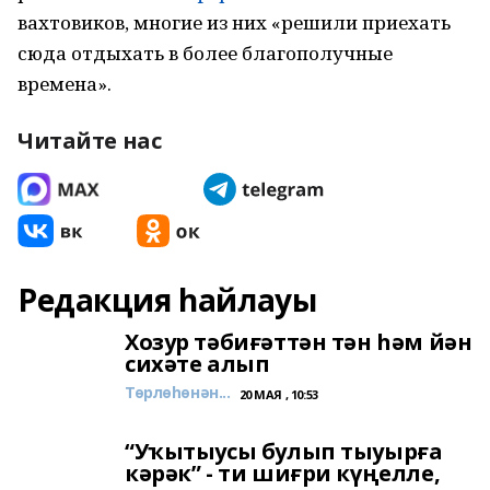
вахтовиков, многие из них «решили приехать
сюда отдыхать в более благополучные
времена».
Читайте нас
Редакция һайлауы
Хозур тәбиғәттән тән һәм йән
сихәте алып
Төрлөһөнән...
20 МАЯ , 10:53
“Уҡытыусы булып тыуырға
кәрәк” - ти шиғри күңелле,