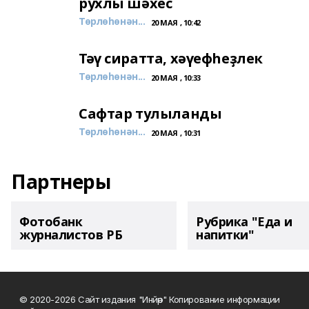
рухлы шәхес
Төрлөһөнән...
20 МАЯ , 10:42
Тәү сиратта, хәүефһеҙлек
Төрлөһөнән...
20 МАЯ , 10:33
Сафтар тулыланды
Төрлөһөнән...
20 МАЯ , 10:31
Партнеры
Фотобанк
Рубрика "Еда и
журналистов РБ
напитки"
© 2020-2026 Сайт издания "Инйәр" Копирование информации