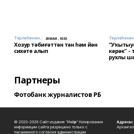
Төрлөһөнән...
Төрлөһөнән.
20 МАЯ , 10:53
Хозур тәбиғәттән тән һәм йән
“Уҡытыу
сихәте алып
кәрәк” -
рухлы ш
Партнеры
Фотобанк журналистов РБ
© 2020-2026 Сайт издания "Инйәр" Копирование
Адресы:
информации сайта разрешено только с
Архангел
письменного согласия администрации