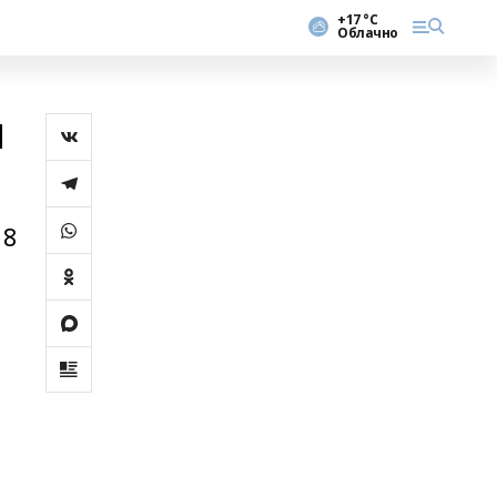
+17 °С
Облачно
и
18