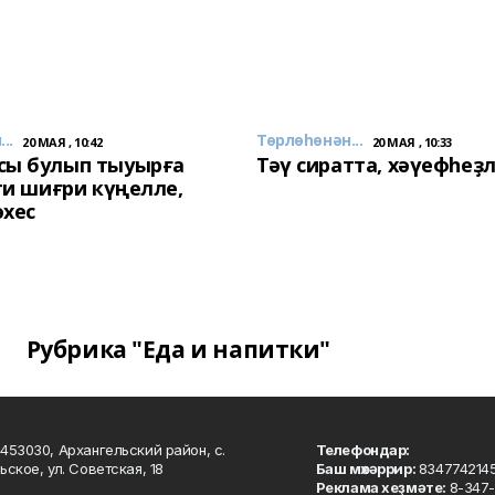
..
Төрлөһөнән...
20 МАЯ , 10:42
20 МАЯ , 10:33
сы булып тыуырға
Тәү сиратта, хәүефһеҙ
 ти шиғри күңелле,
әхес
Рубрика "Еда и напитки"
453030, Архангельский район, с.
Телефондар:
ьское, ул. Советская, 18
Баш мөхәррир:
834774214
Реклама хеҙмәте:
8-347-