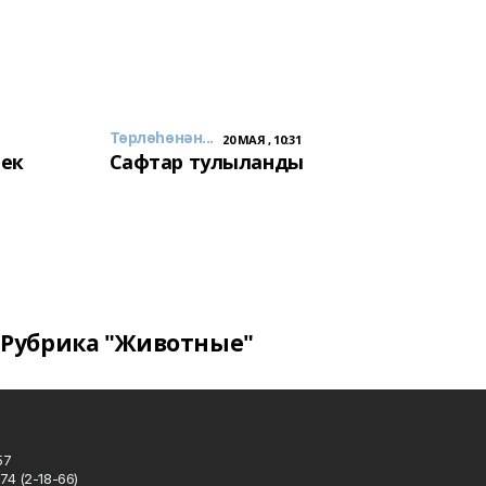
Төрлөһөнән...
20 МАЯ , 10:31
лек
Сафтар тулыланды
Рубрика "Животные"
57
74 (2-18-66)