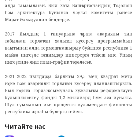
алда тамамлаған. Был хаҡта Башҡортостандың Төҙөлөш
һәм архитектура буйынса дәүләт комитеты рәйесе
Марат Әхмәҙуллин белдерҙе.
2017 йылдың 1 ғинуарына ҡарата авариялы тип
табылған торлаҡтан халыҡты күсереү программаһын
ваҡытынан алда тормошҡа ашырыу буйынса республика 1
майға нигеҙле тәҡдимдәр индерергә тейеш ине. Уның
нигеҙендә яңы план-график төҙөләсәк.
2021–2022 йылдарҙа барлығы 29,5 мең квадрат метр
иҫке һәм авариялы торлаҡтан күсереү планлаштырыла.
Был юҫыҡта Торлаҡ-коммуналь хужалыҡты реформалауға
булышлыҡ итеү фонды 1,2 миллиард һум аҡса йүнәлтә.
Шул сумманың ике проценты күләмендәге финансты
республика ҡаҙнаһы бүлергә тейеш.
Читайте нас