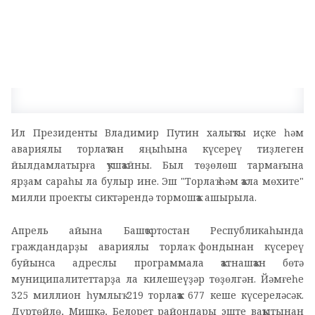
Ил Президенты Владимир Путин халыҡты иҫке һәм
авариялы торлаҡтан яңыһына күсереү тиҙлеген
йылдамлатырға ҡушҡайны. Был төҙөлөш тармағына
ярҙам сараһы ла булыр ине. Эш "Торлаҡ һәм ҡала мөхите"
милли проекты сиктәрендә тормошҡа ашырыла.
Апрель айына Башҡортостан Республикаһында
граждандарҙы авариялы торлаҡ фондынан күсереү
буйынса адреслы программала ҡатнашҡан бөтә
муниципалитеттарҙа ла килешеүҙәр төҙөлгән. Йәмғеһе
325 миллион һумлыҡ 219 торлаҡҡа 677 кеше күсереләсәк.
Дүртөйлө, Мишкә, Белорет райондары эште ваҡытынан