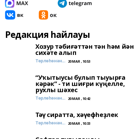
Редакция һайлауы
Хозур тәбиғәттән тән һәм йән
сихәте алып
Төрлөһөнән...
20 МАЯ , 10:53
“Уҡытыусы булып тыуырға
кәрәк” - ти шиғри күңелле,
рухлы шәхес
Төрлөһөнән...
20 МАЯ , 10:42
Тәү сиратта, хәүефһеҙлек
Төрлөһөнән...
20 МАЯ , 10:33