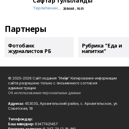
Сафтар тулыланды
Төрлөһөнән...
20 МАЯ , 10:31
Партнеры
Фотобанк
Рубрика "Еда и
журналистов РБ
напитки"
© 2020-2026 Сайт издания "Инйәр" Копирование информации
сайта разрешено только с письменного согласия
администрации
Об использовании персональных данных
Адресы:
453030, Архангельский район, с. Архангельское, ул.
Советская, 18
Телефондар:
Баш мөхәррир:
83477421457
Реклама хеҙмәте:
8-347-74 (2-18-66)