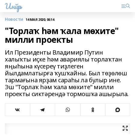
Инйәр
Новости
14 МАЯ 2020, 06:14
"Торлаҡ һәм ҡала мөхите"
милли проекты
Ил Президенты Владимир Путин
халыҡты иҫке һәм авариялы торлаҡтан
яңыһына күсереү тиҙлеген
йылдамлатырға ҡушҡайны. Был төҙөлөш
тармағына ярҙам сараһы ла булыр ине.
Эш "Торлаҡ һәм ҡала мөхите" милли
проекты сиктәрендә тормошҡа ашырыла.