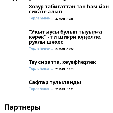
Хозур тәбиғәттән тән һәм йән
сихәте алып
Төрлөһөнән...
20 МАЯ , 10:53
“Уҡытыусы булып тыуырға
кәрәк” - ти шиғри күңелле,
рухлы шәхес
Төрлөһөнән...
20 МАЯ , 10:42
Тәү сиратта, хәүефһеҙлек
Төрлөһөнән...
20 МАЯ , 10:33
Сафтар тулыланды
Төрлөһөнән...
20 МАЯ , 10:31
Партнеры