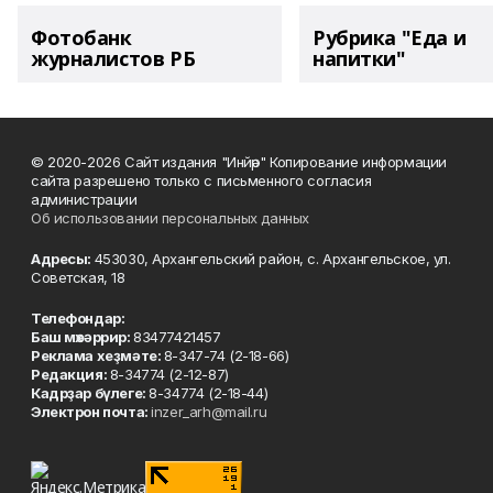
Фотобанк
Рубрика "Еда и
журналистов РБ
напитки"
© 2020-2026 Сайт издания "Инйәр" Копирование информации
сайта разрешено только с письменного согласия
администрации
Об использовании персональных данных
Адресы:
453030, Архангельский район, с. Архангельское, ул.
Советская, 18
Телефондар:
Баш мөхәррир:
83477421457
Реклама хеҙмәте:
8-347-74 (2-18-66)
Редакция:
8-34774 (2-12-87)
Кадрҙар бүлеге:
8-34774 (2-18-44)
Электрон почта:
inzer_arh@mail.ru