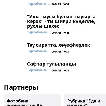
Төрлөһөнән...
20 МАЯ , 10:53
“Уҡытыусы булып тыуырға
кәрәк” - ти шиғри күңелле,
рухлы шәхес
Төрлөһөнән...
20 МАЯ , 10:42
Тәү сиратта, хәүефһеҙлек
Төрлөһөнән...
20 МАЯ , 10:33
Сафтар тулыланды
Төрлөһөнән...
20 МАЯ , 10:31
Партнеры
Фотобанк
Рубрика "Еда и
журналистов РБ
напитки"