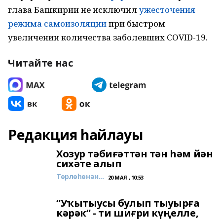
глава Башкирии не исключил
ужесточения
режима самоизоляции
при быстром
увеличении количества заболевших COVID-19.
Читайте нас
Редакция һайлауы
Хозур тәбиғәттән тән һәм йән
сихәте алып
Төрлөһөнән...
20 МАЯ , 10:53
“Уҡытыусы булып тыуырға
кәрәк” - ти шиғри күңелле,