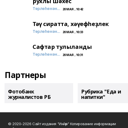
рухлы шәхес
Төрлөһөнән...
20 МАЯ , 10:42
Тәү сиратта, хәүефһеҙлек
Төрлөһөнән...
20 МАЯ , 10:33
Сафтар тулыланды
Төрлөһөнән...
20 МАЯ , 10:31
Партнеры
Фотобанк
Рубрика "Еда и
журналистов РБ
напитки"
© 2020-2026 Сайт издания "Инйәр" Копирование информации