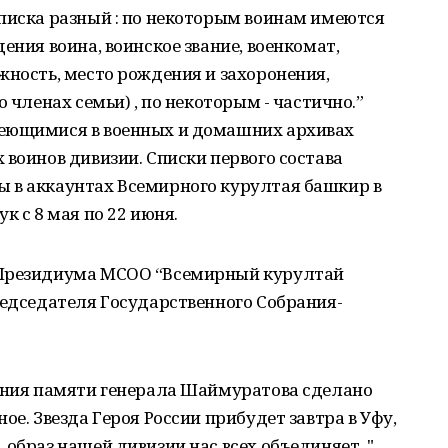
писка разный : по некоторым воинам имеются
ения воина, воинское звание, военкомат,
жность, место рождения и захоронения,
о членах семьи) , по некоторым - частично.”
меющимися в военных и домашних архивах
 воинов дивизии. Списки первого состава
 в аккаунтах Всемирного курултая башкир в
к с 8 мая по 22 июня.
 Президиума МСОО “Всемирный курултай
редседателя Государственного Собрания-
вания памяти генерала Шаймуратова сделано
ое. Звезда Героя России прибудет завтра в Уфу,
образ нашей дивизии нас всех объединяет. "