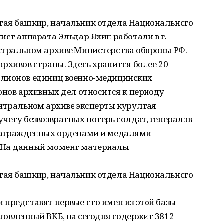
тая башкир, начальник отдела Национального
ист аппарата Эльдар Яхин работали в г.
нтральном архиве Министерства обороны РФ.
рхивов страны. Здесь хранится более 20
ллионов единиц военно-медицинских
онов архивных дел относится к периоду
ентральном архиве эксперты курултая
чету безвозвратных потерь солдат, генералов
 награжденных орденами и медалями
 На данный момент материалы
тая башкир, начальник отдела Национального
представят первые сто имен из этой базы
товленный ВКБ, на сегодня содержит 3812