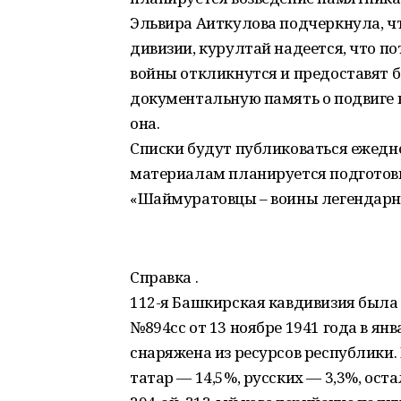
Эльвира Аиткулова подчеркнула, чт
дивизии, курултай надеется, что п
войны откликнутся и предоставят 
документальную память о подвиге н
она.
Списки будут публиковаться ежедн
материалам планируется подготови
«Шаймуратовцы – воины легендарно
Справка .
112-я Башкирская кавдивизия была
№894сс от 13 ноябре 1941 года в я
снаряжена из ресурсов республики. 
татар — 14,5%, русских — 3,3%, ост