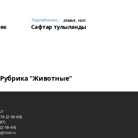
Төрлөһөнән...
20 МАЯ , 10:31
лек
Сафтар тулыланды
Рубрика "Животные"
57
74 (2-18-66)
87)
(2-18-44)
h@mail.ru