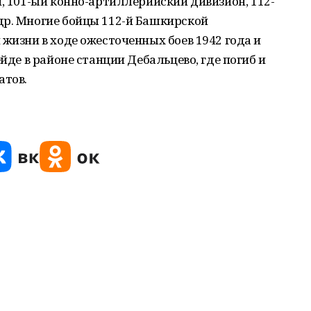
и, 101-ый конно-артиллерийский дивизион, 112-
др. Многие бойцы 112-й Башкирской
 жизни в ходе ожесточенных боев 1942 года и
ейде в районе станции Дебальцево, где погиб и
атов.