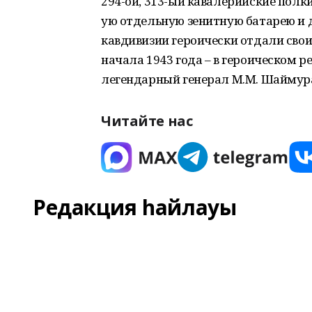
294-ой, 313-ый кавалерийские полк
ую отдельную зенитную батарею и 
кавдивизии героически отдали свои
начала 1943 года – в героическом р
легендарный генерал М.М. Шаймур
Читайте нас
Редакция һайлауы