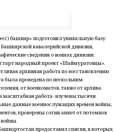
сс) башкир» подготовил уникальную базу
й Башкирской кавалерийской дивизии,
афические сведения о воинах дивизии.
л старт народный проект «Шаймуратовцы».
отливая архивная работа по восстановлению
та была проведена по нескольким
еления, от военкоматов, также от архива.
а масштабная работа- изучены тысячи
ьные данные военнослужащих времен войны,
ентов, проверены сотни анкет от потомков
 войны.
ашкортостан предоставил списки, в которых