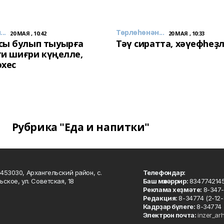
..
Төрлөһөнән...
20 МАЯ , 10:42
20 МАЯ , 10:33
сы булып тыуырға
Тәү сиратта, хәүефһеҙ
 ти шиғри күңелле,
әхес
Рубрика "Еда и напитки"
453030, Архангельский район, с.
Телефондар:
ьское, ул. Советская, 18
Баш мөхәррир:
834774214
Реклама хеҙмәте:
8-347-
Редакция:
8-34774 (2-12-
Кадрҙар бүлеге:
8-34774 
Электрон почта:
inzer_ar