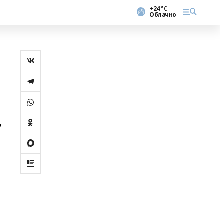
+24 °С
Облачно
у