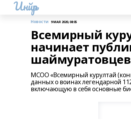
Инйәр
Новости
9 МАЯ 2020, 08:05
Всемирный кур
начинает публ
шаймуратовцев
МСОО «Всемирный курултай (конг
данных о воинах легендарной 11
включающую в себя основные био