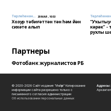
Төрлөһөнән...
Төрлөһөнән.
20 МАЯ , 10:53
Хозур тәбиғәттән тән һәм йән
“Уҡытыу
сихәте алып
кәрәк” -
рухлы ш
Партнеры
Фотобанк журналистов РБ
© 2020-2026 Сайт издания "Инйәр" Копирование
Адресы:
информации сайта разрешено только с
Архангел
письменного согласия администрации
Об использовании персональных данных