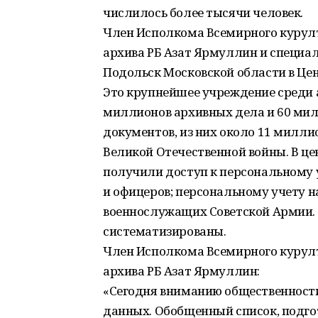
числилось более тысячи человек.
Член Исполкома Всемирного курул
архива РБ Азат Ярмуллин и специал
Подольск Московской области в Це
Это крупнейшее учреждение среди а
миллионов архивных дела и 60 ми
документов, из них около 11 милли
Великой Отечественной войны. В ц
получили доступ к персональному у
и офицеров; персональному учету
военнослужащих Советской Армии.
систематизированы.
Член Исполкома Всемирного курул
архива РБ Азат Ярмуллин:
«Сегодня вниманию общественности 
данных. Обобщенный список, подго