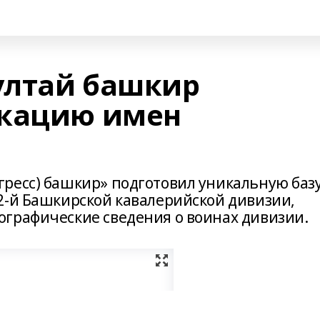
ултай башкир
икацию имен
ресс) башкир» подготовил уникальную баз
2-й Башкирской кавалерийской дивизии,
графические сведения о воинах дивизии.