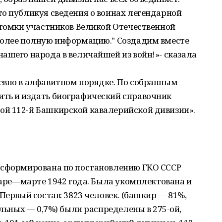
о публикуя сведения о воинах легендарной
отомки участников Великой Отечественной
более полную информацию." Создадим вместе
ашего народа в величайшей из войн!»- сказала
евно в алфавитном порядке. По собранным
ть и издать биографический справочник
й 112-й Башкирской кавалерийской дивизии».
 сформирована по постановлению ГКО СССР
нваре—марте 1942 года. Была укомплектована и
Первый состав: 3823 человек. (башкир — 81%,
альных — 0,7%) были распределены в 275-ой,