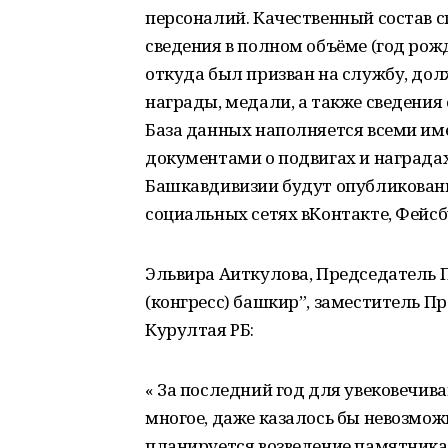
персоналий. Качественный состав с
сведения в полном объёме (год рожд
откуда был призван на службу, дол
награды, медали, а также сведения 
База данных наполняется всеми и
документами о подвигах и наградах
Башкавдивизии будут опубликованы
социальных сетях вКонтакте, Фейсбу
Эльвира Аиткулова, Председатель
(конгресс) башкир”, заместитель П
Курултая РБ:
« За последний год для увековечи
многое, даже казалось бы невозможн
планируется возведение памятника, 