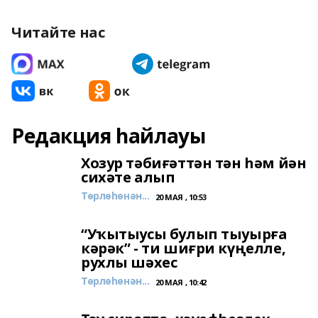
Читайте нас
Редакция һайлауы
Хозур тәбиғәттән тән һәм йән
сихәте алып
Төрлөһөнән...
20 МАЯ , 10:53
“Уҡытыусы булып тыуырға
кәрәк” - ти шиғри күңелле,
рухлы шәхес
Төрлөһөнән...
20 МАЯ , 10:42