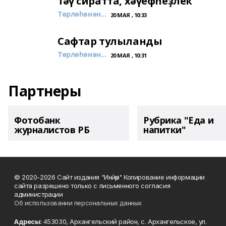
Тәү сиратта, хәүефһеҙлек
Төрлөһөнән...
20 МАЯ , 10:33
Сафтар тулыланды
Төрлөһөнән...
20 МАЯ , 10:31
Партнеры
Фотобанк
Рубрика "Еда и
журналистов РБ
напитки"
© 2020-2026 Сайт издания "Инйәр" Копирование информации
сайта разрешено только с письменного согласия
администрации
Об использовании персональных данных
Адресы:
453030, Архангельский район, с. Архангельское, ул.