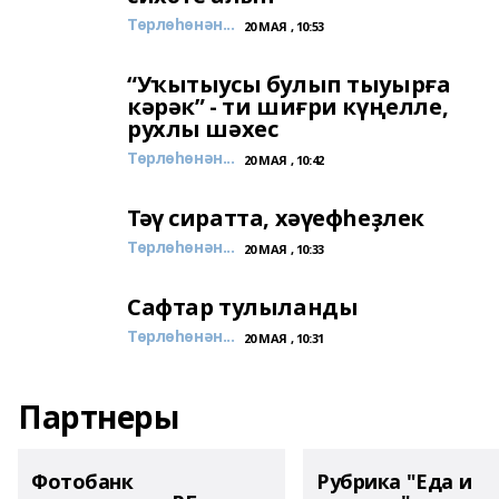
Төрлөһөнән...
20 МАЯ , 10:53
“Уҡытыусы булып тыуырға
кәрәк” - ти шиғри күңелле,
рухлы шәхес
Төрлөһөнән...
20 МАЯ , 10:42
Тәү сиратта, хәүефһеҙлек
Төрлөһөнән...
20 МАЯ , 10:33
Сафтар тулыланды
Төрлөһөнән...
20 МАЯ , 10:31
Партнеры
Фотобанк
Рубрика "Еда и