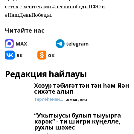
сетях с хештегами #песнипобедыПФО и
#НашДеньПобеды.
Читайте нас
Редакция һайлауы
Хозур тәбиғәттән тән һәм йән
сихәте алып
Төрлөһөнән...
20 МАЯ , 10:53
“Уҡытыусы булып тыуырға
кәрәк” - ти шиғри күңелле,
рухлы шәхес