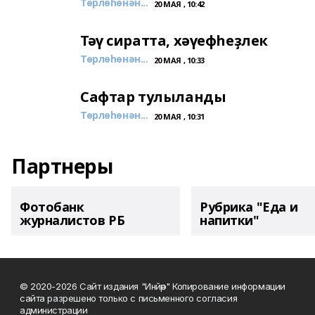
Төрлөһөнән...
20 МАЯ , 10:42
Тәү сиратта, хәүефһеҙлек
Төрлөһөнән...
20 МАЯ , 10:33
Сафтар тулыланды
Төрлөһөнән...
20 МАЯ , 10:31
Партнеры
Фотобанк
Рубрика "Еда и
журналистов РБ
напитки"
© 2020-2026 Сайт издания "Инйәр" Копирование информации
сайта разрешено только с письменного согласия
администрации