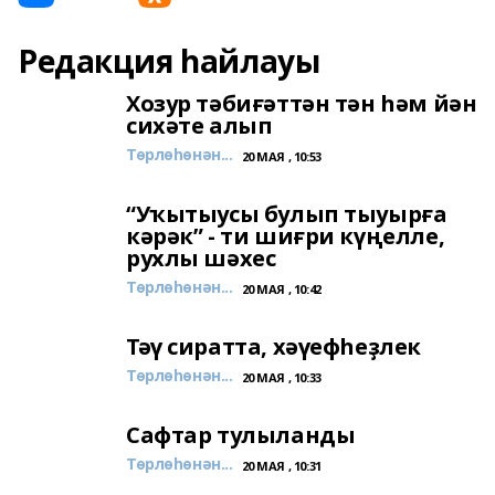
Редакция һайлауы
Хозур тәбиғәттән тән һәм йән
сихәте алып
Төрлөһөнән...
20 МАЯ , 10:53
“Уҡытыусы булып тыуырға
кәрәк” - ти шиғри күңелле,
рухлы шәхес
Төрлөһөнән...
20 МАЯ , 10:42
Тәү сиратта, хәүефһеҙлек
Төрлөһөнән...
20 МАЯ , 10:33
Сафтар тулыланды
Төрлөһөнән...
20 МАЯ , 10:31