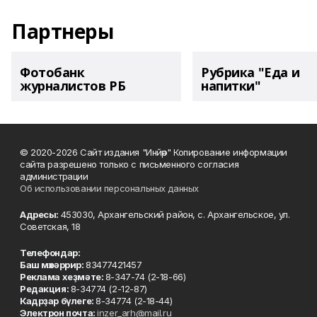
Партнеры
Фотобанк
Рубрика "Еда и
журналистов РБ
напитки"
© 2020-2026 Сайт издания "Инйәр" Копирование информации
сайта разрешено только с письменного согласия
администрации
Об использовании персональных данных
Адресы:
453030, Архангельский район, с. Архангельское, ул.
Советская, 18
Телефондар:
Баш мөхәррир:
83477421457
Реклама хеҙмәте:
8-347-74 (2-18-66)
Редакция:
8-34774 (2-12-87)
Кадрҙар бүлеге:
8-34774 (2-18-44)
Электрон почта:
inzer_arh@mail.ru