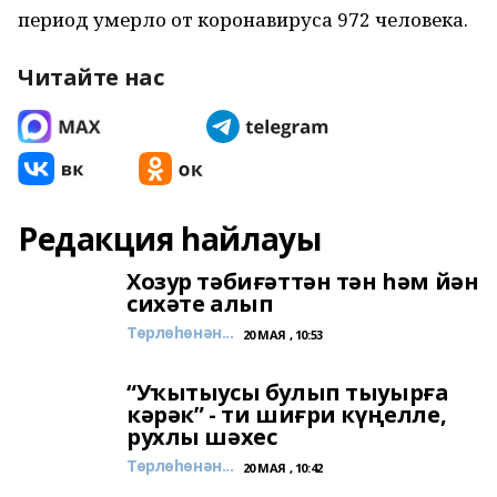
период умерло от коронавируса 972 человека.
Читайте нас
Редакция һайлауы
Хозур тәбиғәттән тән һәм йән
сихәте алып
Төрлөһөнән...
20 МАЯ , 10:53
“Уҡытыусы булып тыуырға
кәрәк” - ти шиғри күңелле,
рухлы шәхес
Төрлөһөнән...
20 МАЯ , 10:42