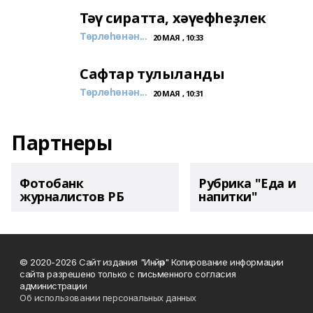
Тәү сиратта, хәүефһеҙлек
Төрлөһөнән...
20 МАЯ , 10:33
Сафтар тулыланды
Төрлөһөнән...
20 МАЯ , 10:31
Партнеры
Фотобанк
Рубрика "Еда и
журналистов РБ
напитки"
© 2020-2026 Сайт издания "Инйәр" Копирование информации
сайта разрешено только с письменного согласия
администрации
Об использовании персональных данных