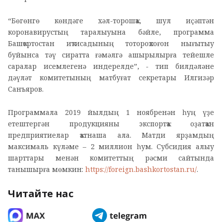
“Бөгөнгө көндәге хәл-торошҡа, шул иҫәптән
коронавирустың таралыуына бәйле, программа
Башҡортостан иҡтисадының тотороҡлоғон нығытыу
буйынса тәү сиратта ғәмәлгә ашырылырға тейешле
саралар исемлегенә индерелде”, - тип билдәләне
дәүләт комитетының матбуғат секретары Илгизәр
Санъяров.
Программала 2019 йылдың 1 ноябренән һуң үҙе
етештергән продукцияны экспортҡа оҙатҡан
предприятиелар ҡатнаша ала. Матди ярҙамдың
максималь күләме – 2 миллион һум. Субсидия алыу
шарттары менән комитеттың рәсми сайтында
танышырға мөмкин:
https://foreign.bashkortostan.ru/
.
Читайте нас