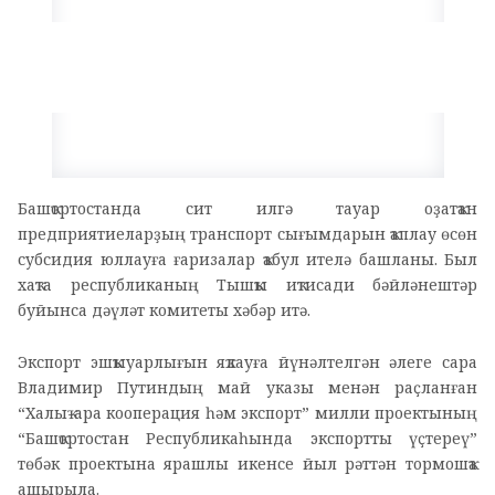
Башҡортостанда сит илгә тауар оҙатҡан
предприятиеларҙың транспорт сығымдарын ҡаплау өсөн
субсидия юллауға ғаризалар ҡабул ителә башланы. Был
хаҡта республиканың Тышҡы иҡтисади бәйләнештәр
буйынса дәүләт комитеты хәбәр итә.
Экспорт эшҡыуарлығын яҡлауға йүнәлтелгән әлеге сара
Владимир Путиндың май указы менән раҫланған
“Халыҡ-ара кооперация һәм экспорт” милли проектының
“Башҡортостан Республикаһында экспортты үҫтереү”
төбәк проектына ярашлы икенсе йыл рәттән тормошҡа
ашырыла.