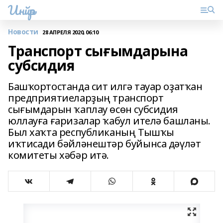
Инйәр
Новости
28 АПРЕЛЯ 2020, 06:10
Транспорт сығымдарына
субсидия
Башҡортостанда сит илгә тауар оҙатҡан
предприятиеларҙың транспорт
сығымдарын ҡаплау өсөн субсидия
юллауға ғаризалар ҡабул ителә башланы.
Был хаҡта республиканың Тышҡы
иҡтисади бәйләнештәр буйынса дәүләт
комитеты хәбәр итә.