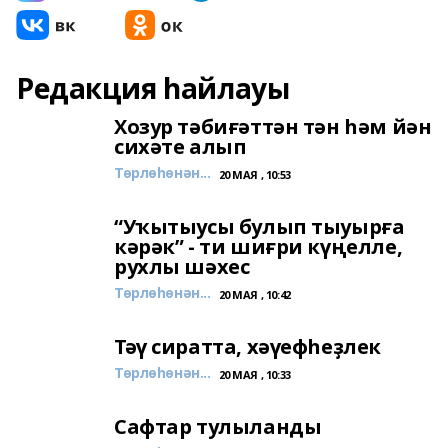
Редакция һайлауы
Хозур тәбиғәттән тән һәм йән
сихәте алып
Төрлөһөнән...
20 МАЯ , 10:53
“Уҡытыусы булып тыуырға
кәрәк” - ти шиғри күңелле,
рухлы шәхес
Төрлөһөнән...
20 МАЯ , 10:42
Тәү сиратта, хәүефһеҙлек
Төрлөһөнән...
20 МАЯ , 10:33
Сафтар тулыланды