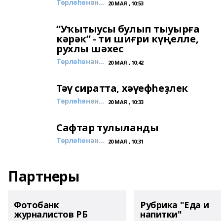
Төрлөһөнән...
20 МАЯ , 10:53
“Уҡытыусы булып тыуырға
кәрәк” - ти шиғри күңелле,
рухлы шәхес
Төрлөһөнән...
20 МАЯ , 10:42
Тәү сиратта, хәүефһеҙлек
Төрлөһөнән...
20 МАЯ , 10:33
Сафтар тулыланды
Төрлөһөнән...
20 МАЯ , 10:31
Партнеры
Фотобанк
Рубрика "Еда и
журналистов РБ
напитки"