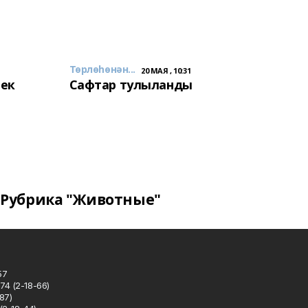
Төрлөһөнән...
20 МАЯ , 10:31
лек
Сафтар тулыланды
Рубрика "Животные"
57
74 (2-18-66)
87)