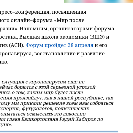
пресс–конференция, посвященная
ного онлайн–форума «Мир после
Евразии». Напомним, организаторами форума
остана, Высшая школа экономики (ВШЭ) и
тив (АСИ).
Форум пройдет 28 апреля
и его
оронавируса, восстановление и развитие
ию.
а ситуация с коронавирусом еще не
ейчас борются с этой серьезной угрозой
ись о том, каким мир будет после
ения произойдут, как в нашей республике, так
этому мы приняли решение всем нам собраться
кспертов, футурологов, политических
попытаться осмыслить это довольно
ил глава Башкортостана Радий Хабиров по
ции».