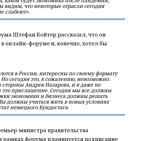
, какой будет экономика после пандемии,
мы видим, что некоторые отрасли сегодня
ые слабеют».
рума Штефан Койтер рассказал, что он
в онлайн–форуме и, конечно, хотел бы
уются в России, интересны по своему формату
 Но сегодня это, к сожалению, невозможно.
 стороны Андрея Назарова, и я даже не
 это приглашение. Сегодня мы все должны
ржки экономики и бизнеса должны решать
 Мы должны учиться жить в новых условиях
тат немецкого Бундестага.
ремьер-министра правительства
 в рамках форума планируется подписание