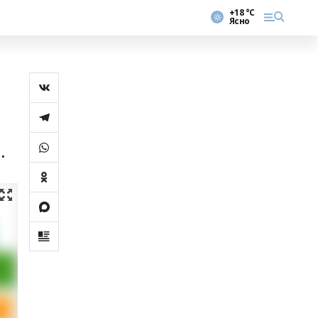
+18 °С
Ясно
.