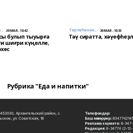
..
Төрлөһөнән...
20 МАЯ , 10:42
20 МАЯ , 10:33
сы булып тыуырға
Тәү сиратта, хәүефһеҙ
 ти шиғри күңелле,
әхес
Рубрика "Еда и напитки"
453030, Архангельский район, с.
Телефондар:
ьское, ул. Советская, 18
Баш мөхәррир:
834774214
Реклама хеҙмәте:
8-347-
Редакция:
8-34774 (2-12-