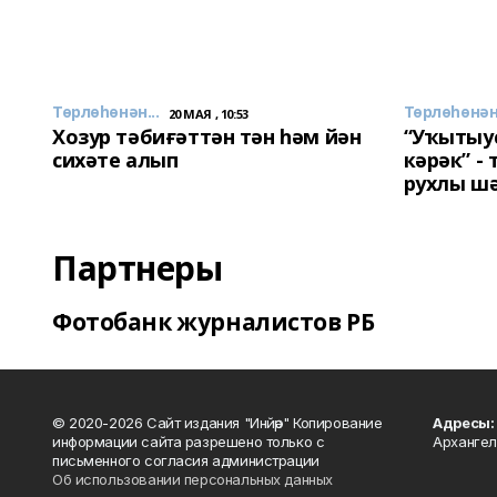
Төрлөһөнән...
Төрлөһөнән.
20 МАЯ , 10:53
Хозур тәбиғәттән тән һәм йән
“Уҡытыу
сихәте алып
кәрәк” -
рухлы ш
Партнеры
Фотобанк журналистов РБ
© 2020-2026 Сайт издания "Инйәр" Копирование
Адресы:
информации сайта разрешено только с
Архангел
письменного согласия администрации
Об использовании персональных данных