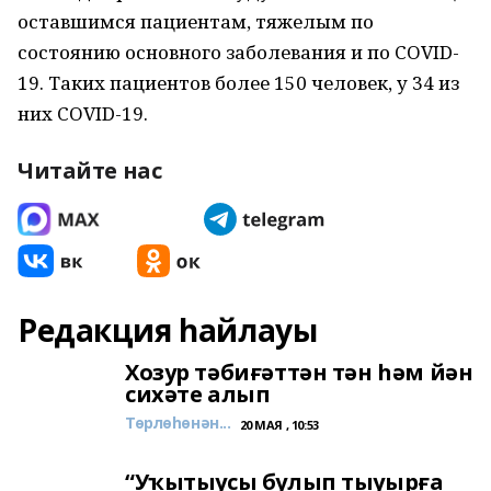
оставшимся пациентам, тяжелым по
состоянию основного заболевания и по COVID-
19. Таких пациентов более 150 человек, у 34 из
них COVID-19.
Читайте нас
Редакция һайлауы
Хозур тәбиғәттән тән һәм йән
сихәте алып
Төрлөһөнән...
20 МАЯ , 10:53
“Уҡытыусы булып тыуырға