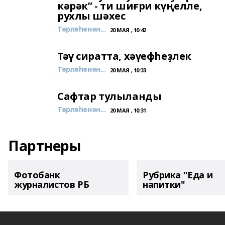
кәрәк” - ти шиғри күңелле,
рухлы шәхес
Төрлөһөнән...
20 МАЯ , 10:42
Тәү сиратта, хәүефһеҙлек
Төрлөһөнән...
20 МАЯ , 10:33
Сафтар тулыланды
Төрлөһөнән...
20 МАЯ , 10:31
Партнеры
Фотобанк
Рубрика "Еда и
журналистов РБ
напитки"