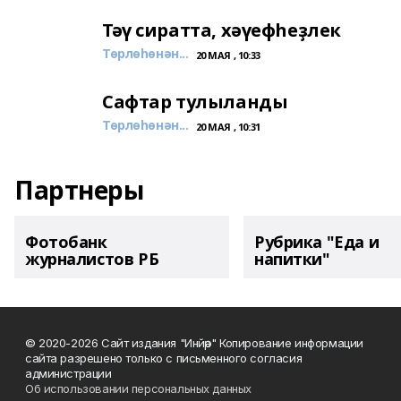
Тәү сиратта, хәүефһеҙлек
Төрлөһөнән...
20 МАЯ , 10:33
Сафтар тулыланды
Төрлөһөнән...
20 МАЯ , 10:31
Партнеры
Фотобанк
Рубрика "Еда и
журналистов РБ
напитки"
© 2020-2026 Сайт издания "Инйәр" Копирование информации
сайта разрешено только с письменного согласия
администрации
Об использовании персональных данных