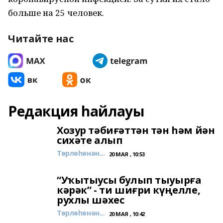
больше на 25 человек.
Читайте нас
Редакция һайлауы
Хозур тәбиғәттән тән һәм йән
сихәте алып
Төрлөһөнән...
20 МАЯ , 10:53
“Уҡытыусы булып тыуырға
кәрәк” - ти шиғри күңелле,
рухлы шәхес
Төрлөһөнән...
20 МАЯ , 10:42