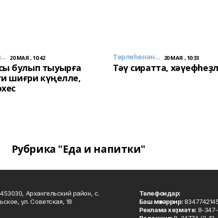
..
Төрлөһөнән...
20 МАЯ , 10:42
20 МАЯ , 10:33
сы булып тыуырға
Тәү сиратта, хәүефһеҙ
 ти шиғри күңелле,
әхес
Рубрика "Еда и напитки"
453030, Архангельский район, с.
Телефондар:
ьское, ул. Советская, 18
Баш мөхәррир:
834774214
Реклама хеҙмәте:
8-347-