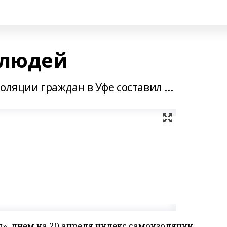
 людей
ляции граждан в Уфе составил ...
», днем на 20 апреля индекс самоизоляции