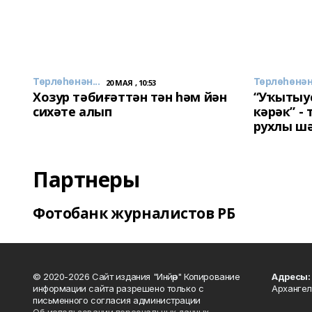
Төрлөһөнән...
Төрлөһөнән.
20 МАЯ , 10:53
Хозур тәбиғәттән тән һәм йән
“Уҡытыу
сихәте алып
кәрәк” -
рухлы ш
Партнеры
Фотобанк журналистов РБ
© 2020-2026 Сайт издания "Инйәр" Копирование
Адресы:
информации сайта разрешено только с
Архангел
письменного согласия администрации