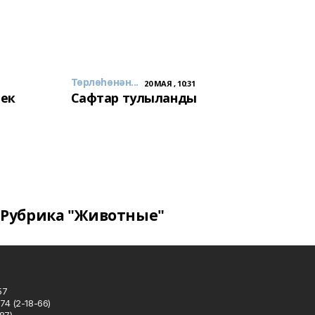
Төрлөһөнән...
20 МАЯ , 10:31
лек
Сафтар тулыланды
Рубрика "Животные"
57
74 (2-18-66)