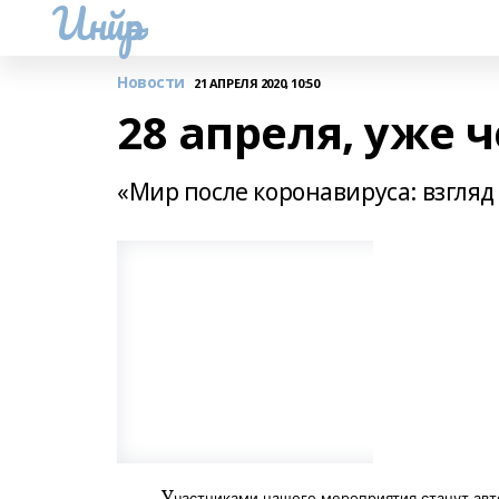
Инйәр
Новости
21 АПРЕЛЯ 2020, 10:50
28 апреля, уже ч
«Мир после коронавируса: взгляд 
У
частниками нашего мероприятия станут авт