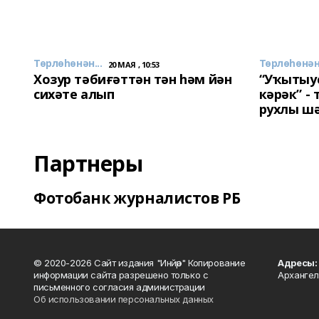
Төрлөһөнән...
Төрлөһөнән.
20 МАЯ , 10:53
Хозур тәбиғәттән тән һәм йән
“Уҡытыу
сихәте алып
кәрәк” -
рухлы ш
Партнеры
Фотобанк журналистов РБ
© 2020-2026 Сайт издания "Инйәр" Копирование
Адресы:
информации сайта разрешено только с
Архангел
письменного согласия администрации
Об использовании персональных данных