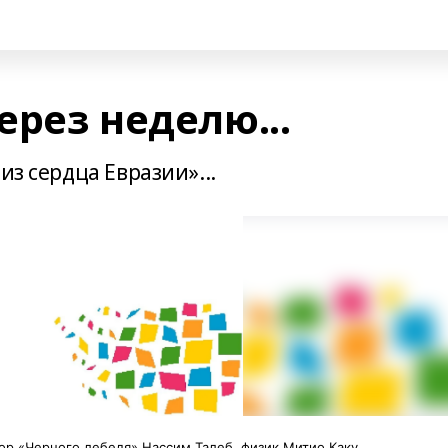
ерез неделю...
из сердца Евразии»...
ор «Черного лебедя» Нассим Талеб, физик Митио Каку,