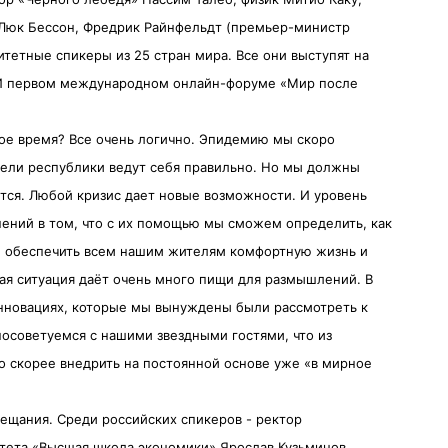
 Люк Бессон, Фредрик Райнфельдт (премьер-министр
итетные спикеры из 25 стран мира. Все они выступят на
СИ первом международном онлайн-форуме «Мир после
ое время? Все очень логично. Эпидемию мы скоро
ители республики ведут себя правильно. Но мы должны
чится. Любой кризис дает новые возможности. И уровень
нений в том, что с их помощью мы сможем определить, как
, обеспечить всем нашим жителям комфортную жизнь и
ная ситуация даёт очень много пищи для размышлений. В
нновациях, которые мы вынуждены были рассмотреть к
посоветуемся с нашими звездными гостями, что из
 скорее внедрить на постоянной основе уже «в мирное
вещания. Среди российских спикеров - ректор
тета «Высшая школа экономики» Ярослав Кузьминов,