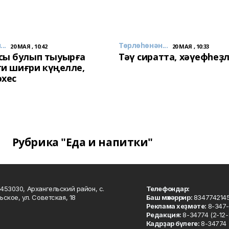
..
Төрлөһөнән...
20 МАЯ , 10:42
20 МАЯ , 10:33
сы булып тыуырға
Тәү сиратта, хәүефһеҙ
 ти шиғри күңелле,
әхес
Рубрика "Еда и напитки"
453030, Архангельский район, с.
Телефондар:
ьское, ул. Советская, 18
Баш мөхәррир:
834774214
Реклама хеҙмәте:
8-347-
Редакция:
8-34774 (2-12-
Кадрҙар бүлеге:
8-34774 