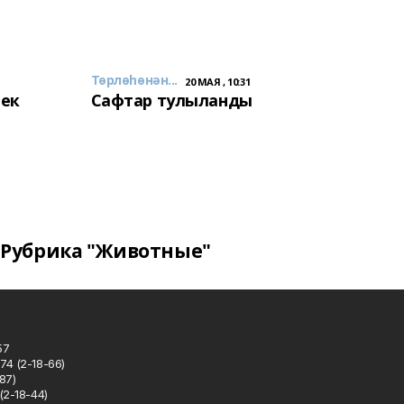
Төрлөһөнән...
20 МАЯ , 10:31
лек
Сафтар тулыланды
Рубрика "Животные"
57
74 (2-18-66)
87)
(2-18-44)