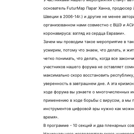
основатель FuturMap Параг Ханна, продюсер
Швеции в 2006-14г.) и другие не менее автор
организованном нами совместно с ВШЭ и А
коронавируса: взгляд из сердца Евразии».
Зачем мы проводим такое мероприятие в так
усмирим, потому что знаем, что делать, и ж
четко понимать, что делать, когда все закон
участников нашего форума не оставляет сом
максимально скоро восстановить республику
уверенность в завтрашнем дне. А эта кризис
ходе форума вы узнаете о многочисленных и
применению в ходе борьбы с вирусом, а мы 
инструментов цифровой эры нужно как можно
время».
В программе - 10 секций и два пленарных со
Национального исследовательского универси