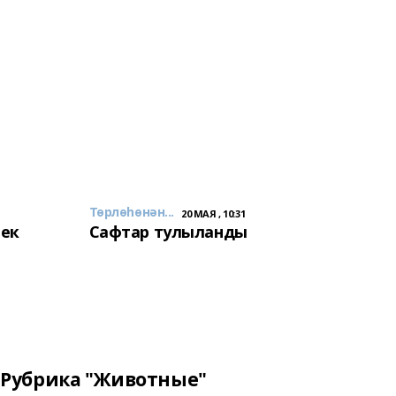
Төрлөһөнән...
20 МАЯ , 10:31
лек
Сафтар тулыланды
Рубрика "Животные"