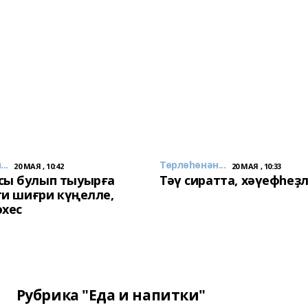
..
Төрлөһөнән...
20 МАЯ , 10:42
20 МАЯ , 10:33
сы булып тыуырға
Тәү сиратта, хәүефһеҙ
 ти шиғри күңелле,
әхес
Рубрика "Еда и напитки"