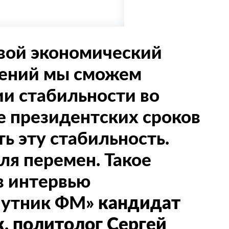
вой экономический
сений мы сможем
ии стабильности во
е президентских сроков
ь эту стабильность.
ля перемен. Такое
в интервью
путник ФМ»
кандидат
к,
политолог Сергей