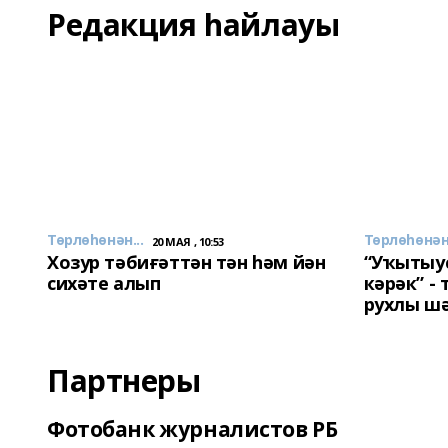
Редакция һайлауы
Төрлөһөнән...
Төрлөһөнән.
20 МАЯ , 10:53
Хозур тәбиғәттән тән һәм йән
“Уҡытыу
сихәте алып
кәрәк” -
рухлы ш
Партнеры
Фотобанк журналистов РБ