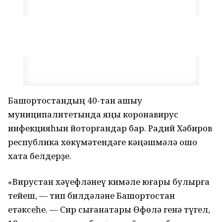
Башҡортостандың 40-тан ашыу
муниципалитетында яңы коронавирус
инфекцияһын йоҡторғандар бар. Радий Хәбиров
республика хөкүмәтендәге кәңәшмәлә ошо
хаҡта белдерҙе.
«Вирустан хәүефләнеү кимәле юғары булырға
тейеш, — тип билдәләне Башҡортостан
етәксеһе. — Сир сығанаҡтары Өфөлә генә түгел,