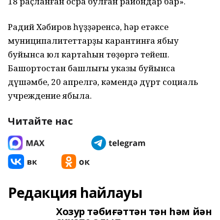
18 раҫланған осраҡ булған райондар бар».
Радий Хәбиров һүҙҙәренсә, һәр етәксе
муниципалитеттарҙы карантинға ябыу
буйынса юл картаһын төҙөргә тейеш.
Башҡортостан башлығы указы буйынса
дүшәмбе, 20 апрелгә, кәмендә дүрт социаль
учреждение ябыла.
Читайте нас
Редакция һайлауы
Хозур тәбиғәттән тән һәм йән