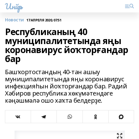
Инйәр
Новости
17 АПРЕЛЯ 2020, 07:51
Республиканың 40
муниципалитетында яңы
коронавирус йоҡторғандар
бар
Башҡортостандың 40-тан ашыу
муниципалитетында яңы коронавирус
инфекцияһын йоҡторғандар бар. Радий
Хәбиров республика хөкүмәтендәге
кәңәшмәлә ошо хаҡта белдерҙе.