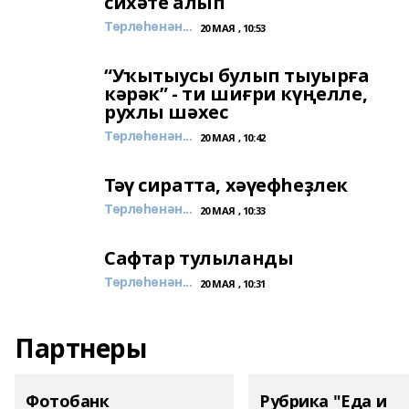
сихәте алып
Төрлөһөнән...
20 МАЯ , 10:53
“Уҡытыусы булып тыуырға
кәрәк” - ти шиғри күңелле,
рухлы шәхес
Төрлөһөнән...
20 МАЯ , 10:42
Тәү сиратта, хәүефһеҙлек
Төрлөһөнән...
20 МАЯ , 10:33
Сафтар тулыланды
Төрлөһөнән...
20 МАЯ , 10:31
Партнеры
Фотобанк
Рубрика "Еда и