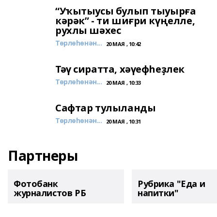
“Уҡытыусы булып тыуырға
кәрәк” - ти шиғри күңелле,
рухлы шәхес
Төрлөһөнән...
20 МАЯ , 10:42
Тәү сиратта, хәүефһеҙлек
Төрлөһөнән...
20 МАЯ , 10:33
Сафтар тулыланды
Төрлөһөнән...
20 МАЯ , 10:31
Партнеры
Фотобанк
Рубрика "Еда и
журналистов РБ
напитки"