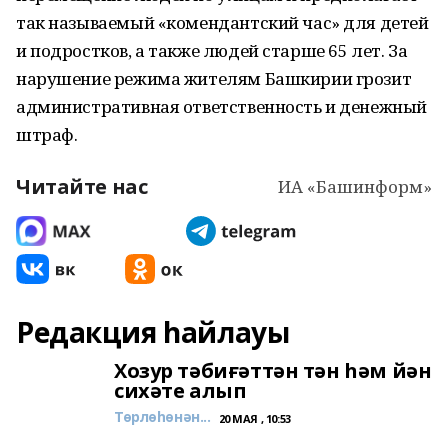
так называемый «комендантский час» для детей
и подростков, а также людей старше 65 лет. За
нарушение режима жителям Башкирии грозит
административная ответственность и денежный
штраф.
Читайте нас
ИА «Башинформ»
Редакция һайлауы
Хозур тәбиғәттән тән һәм йән
сихәте алып
Төрлөһөнән...
20 МАЯ , 10:53