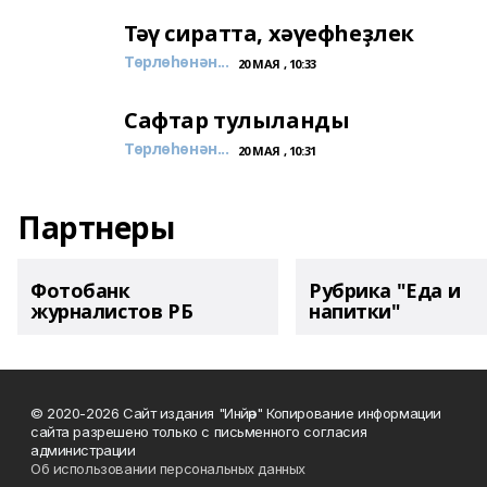
Тәү сиратта, хәүефһеҙлек
Төрлөһөнән...
20 МАЯ , 10:33
Сафтар тулыланды
Төрлөһөнән...
20 МАЯ , 10:31
Партнеры
Фотобанк
Рубрика "Еда и
журналистов РБ
напитки"
© 2020-2026 Сайт издания "Инйәр" Копирование информации
сайта разрешено только с письменного согласия
администрации
Об использовании персональных данных