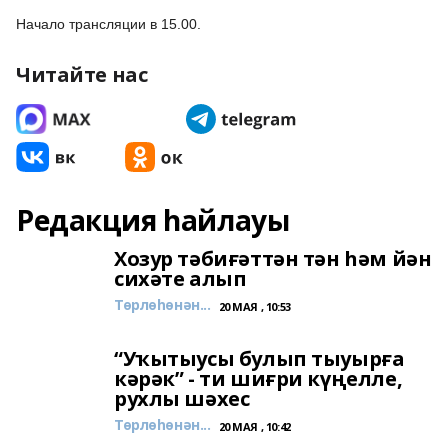
Начало трансляции в 15.00.
Читайте нас
Редакция һайлауы
Хозур тәбиғәттән тән һәм йән
сихәте алып
Төрлөһөнән...
20 МАЯ , 10:53
“Уҡытыусы булып тыуырға
кәрәк” - ти шиғри күңелле,
рухлы шәхес
Төрлөһөнән...
20 МАЯ , 10:42