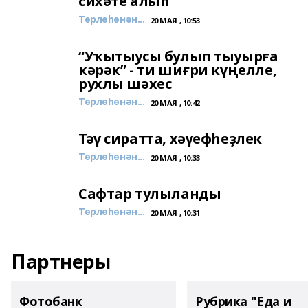
сихәте алып
Төрлөһөнән...
20 МАЯ , 10:53
“Уҡытыусы булып тыуырға
кәрәк” - ти шиғри күңелле,
рухлы шәхес
Төрлөһөнән...
20 МАЯ , 10:42
Тәү сиратта, хәүефһеҙлек
Төрлөһөнән...
20 МАЯ , 10:33
Сафтар тулыланды
Төрлөһөнән...
20 МАЯ , 10:31
Партнеры
Фотобанк
Рубрика "Еда и