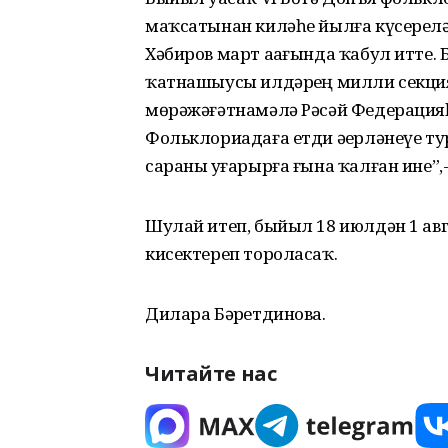
маҡсатынан киләһе йылға күсерелә
Хәбиров март аҙағында ҡабул итте
ҡатнашыусы илдәрҙең милли секция
мөрәжәғәтнамәлә Рәсәй Федераци
Фольклориадаға етди әҙерләнеүе тур
сараны уҙғарырға ғына ҡалған ине”,-
Шулай итеп, быйыл 18 июлдән 1 ав
кисектереп тороласаҡ.
Дилара Бәҙретдинова.
Читайте нас