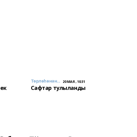
Төрлөһөнән...
20 МАЯ , 10:31
лек
Сафтар тулыланды