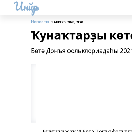
Инйәр
Новости
9 АПРЕЛЯ 2020, 09:40
Ҡунаҡтарҙы көт
Бөтә Донъя фольклориадаһы 2021
Быйыл уҙасаҡ VI Бөтә Донъя фольк