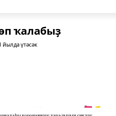
өп ҡалабыҙ
 йылда үтәсәк
лориадаһы коронавирус таралыуын сикләү