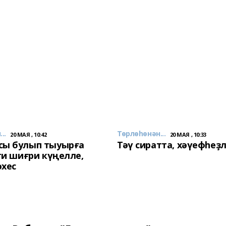
..
Төрлөһөнән...
20 МАЯ , 10:42
20 МАЯ , 10:33
сы булып тыуырға
Тәү сиратта, хәүефһеҙ
 ти шиғри күңелле,
әхес