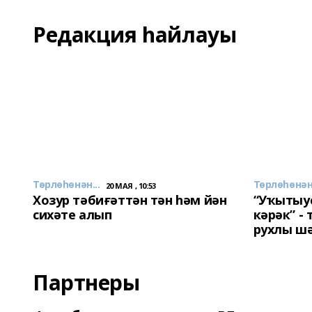
Редакция һайлауы
Төрлөһөнән...
Төрлөһөнән.
20 МАЯ , 10:53
Хозур тәбиғәттән тән һәм йән
“Уҡытыу
сихәте алып
кәрәк” -
рухлы ш
Партнеры