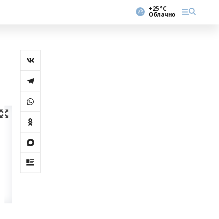
+25 °С
Облачно