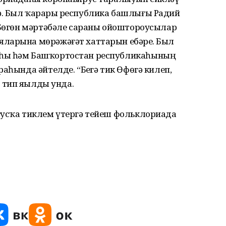
. Был ҡарарҙы республика башлығы Радий
. Бөгөн мәртәбәле сараны ойоштороусылар
ларына мөрәжәғәт хаттарын ебәрҙе. Был
яһы һәм Башҡортостан республикаһының
аһында әйтелде. “Беҙгә тик Өфөгә килеп,
 тип яҙылды унда.
гусҡа тиклем үтергә тейеш фольклориада