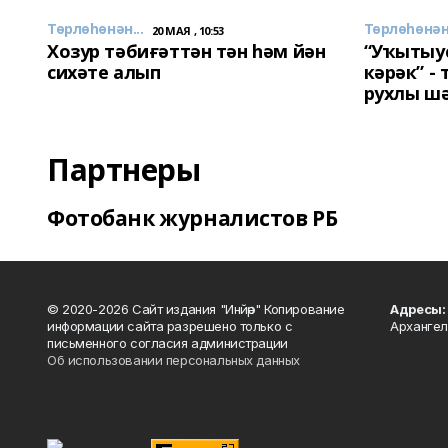
Төрлөһөнән...
Төрлөһөнән.
20 МАЯ , 10:53
Хозур тәбиғәттән тән һәм йән
“Уҡытыу
сихәте алып
кәрәк” -
рухлы ш
Партнеры
Фотобанк журналистов РБ
© 2020-2026 Сайт издания "Инйәр" Копирование
Адресы:
информации сайта разрешено только с
Архангел
письменного согласия администрации
Об использовании персональных данных