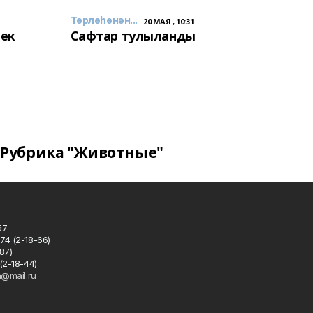
Төрлөһөнән...
20 МАЯ , 10:31
лек
Сафтар тулыланды
Рубрика "Животные"
57
74 (2-18-66)
87)
(2-18-44)
h@mail.ru