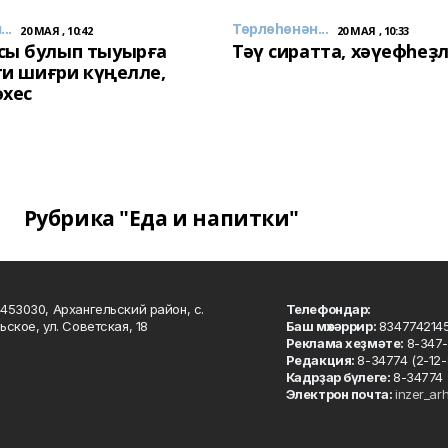
..
Төрлөһөнән...
20 МАЯ , 10:42
20 МАЯ , 10:33
сы булып тыуырға
Тәү сиратта, хәүефһеҙ
 ти шиғри күңелле,
әхес
Рубрика "Еда и напитки"
453030, Архангельский район, с.
Телефондар:
ьское, ул. Советская, 18
Баш мөхәррир:
834774214
Реклама хеҙмәте:
8-347-
Редакция:
8-34774 (2-12-
Кадрҙар бүлеге:
8-34774 
Электрон почта:
inzer_ar