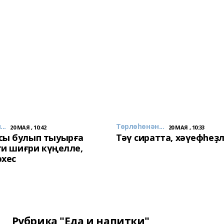
..
Төрлөһөнән...
20 МАЯ , 10:42
20 МАЯ , 10:33
сы булып тыуырға
Тәү сиратта, хәүефһеҙ
 ти шиғри күңелле,
әхес
Рубрика "Еда и напитки"