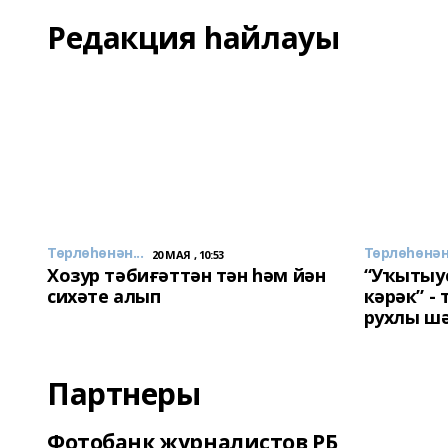
Редакция һайлауы
Төрлөһөнән...
Төрлөһөнән.
20 МАЯ , 10:53
Хозур тәбиғәттән тән һәм йән
“Уҡытыу
сихәте алып
кәрәк” -
рухлы ш
Партнеры
Фотобанк журналистов РБ