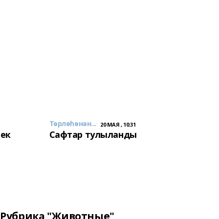
Төрлөһөнән...
20 МАЯ , 10:31
лек
Сафтар тулыланды
Рубрика "Животные"