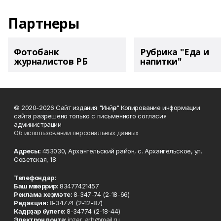
Партнеры
Фотобанк
Рубрика "Еда и
журналистов РБ
напитки"
© 2020-2026 Сайт издания "Инйәр" Копирование информации
сайта разрешено только с письменного согласия
администрации
Об использовании персональных данных
Адресы:
453030, Архангельский район, с. Архангельское, ул.
Советская, 18
Телефондар:
Баш мөхәррир:
83477421457
Реклама хеҙмәте:
8-347-74 (2-18-66)
Редакция:
8-34774 (2-12-87)
Кадрҙар бүлеге:
8-34774 (2-18-44)
Электрон почта:
inzer_arh@mail.ru