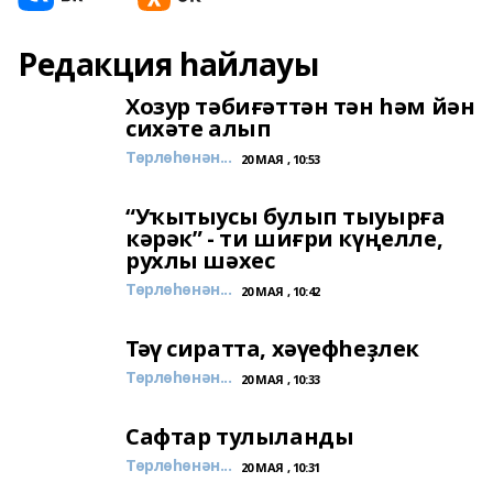
Редакция һайлауы
Хозур тәбиғәттән тән һәм йән
сихәте алып
Төрлөһөнән...
20 МАЯ , 10:53
“Уҡытыусы булып тыуырға
кәрәк” - ти шиғри күңелле,
рухлы шәхес
Төрлөһөнән...
20 МАЯ , 10:42
Тәү сиратта, хәүефһеҙлек
Төрлөһөнән...
20 МАЯ , 10:33
Сафтар тулыланды
Төрлөһөнән...
20 МАЯ , 10:31