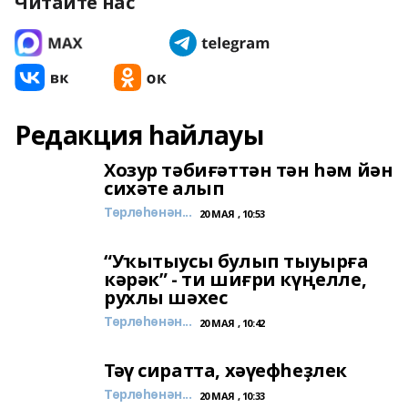
Читайте нас
Редакция һайлауы
Хозур тәбиғәттән тән һәм йән
сихәте алып
Төрлөһөнән...
20 МАЯ , 10:53
“Уҡытыусы булып тыуырға
кәрәк” - ти шиғри күңелле,
рухлы шәхес
Төрлөһөнән...
20 МАЯ , 10:42
Тәү сиратта, хәүефһеҙлек
Төрлөһөнән...
20 МАЯ , 10:33