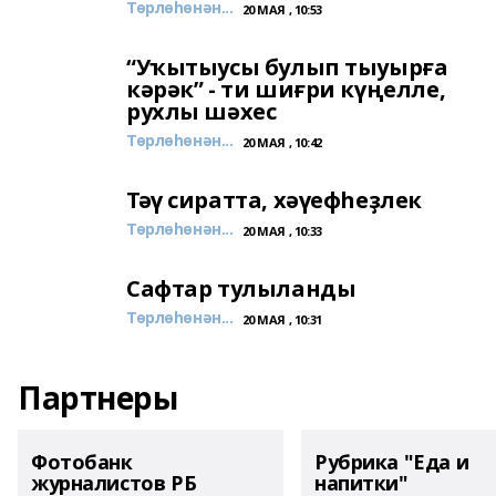
Төрлөһөнән...
20 МАЯ , 10:53
“Уҡытыусы булып тыуырға
кәрәк” - ти шиғри күңелле,
рухлы шәхес
Төрлөһөнән...
20 МАЯ , 10:42
Тәү сиратта, хәүефһеҙлек
Төрлөһөнән...
20 МАЯ , 10:33
Сафтар тулыланды
Төрлөһөнән...
20 МАЯ , 10:31
Партнеры
Фотобанк
Рубрика "Еда и
журналистов РБ
напитки"