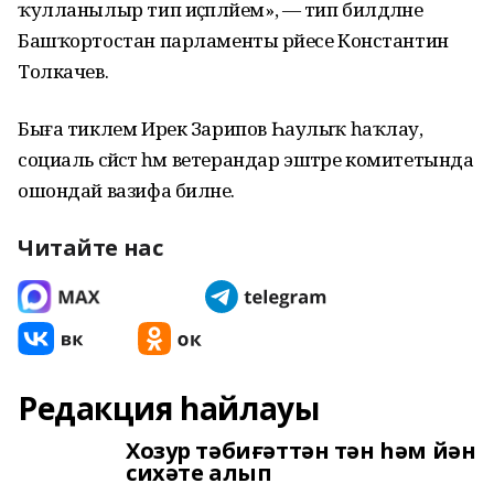
ҡулланылыр тип иҫәпләйем», — тип билдәләне
Башҡортостан парламенты рәйесе Константин
Толкачев.
Быға тиклем Ирек Зарипов Һаулыҡ һаҡлау,
социаль сәйәсәт һәм ветерандар эштәре комитетында
ошондай вазифа биләне.
Читайте нас
Редакция һайлауы
Хозур тәбиғәттән тән һәм йән
сихәте алып