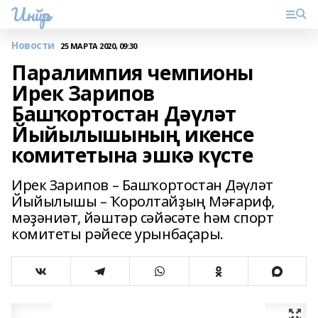
Инйәр
Новости
25 МАРТА 2020, 09:30
Паралимпия чемпионы
Ирек Зарипов
Башҡортостан Дәүләт
Йыйылышының икенсе
комитетына эшкә күсте
Ирек Зарипов – Башҡортостан Дәүләт
Йыйылышы – Ҡоролтайҙың Мәғариф,
мәҙәниәт, йәштәр сәйәсәте һәм спорт
комитеты рәйесе урынбаҫары.