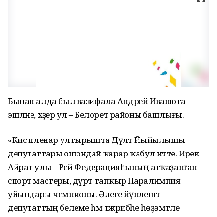
Бынан алда был вазифала Андрей Иванюта
эшләне, хәҙер ул – Белорет районы башлығы.
«Кисә пленар ултырышта Дәүләт Йыйылышы
депутаттары ошондай ҡарар ҡабул итте. Ирек
Айрат улы – Рәсәй Федерацияһының атҡаҙанған
спорт мастеры, дүрт тапҡыр Паралимпия
уйындары чемпионы. Әлеге йүнәлештә
депутаттың белеме һәм тәжрибәһе һөҙөмтәле