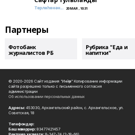
Төрлөһөнән...
20 МАЯ , 10:31
Партнеры
Фотобанк
Рубрика "Еда и
журналистов РБ
напитки"
© 2020-2026 Сайт издания "Инйәр" Копирование информации
сайта разрешено только с письменного согласия
администрации
Об использовании персональных данных
Адресы:
453030, Архангельский район, с. Архангельское, ул.
Советская, 18
Телефондар:
Баш мөхәррир:
83477421457
Реклама хеҙмәте:
8-347-74 (2-18-66)