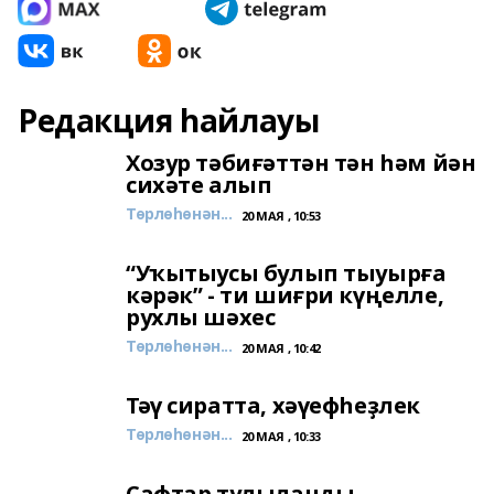
Редакция һайлауы
Хозур тәбиғәттән тән һәм йән
сихәте алып
Төрлөһөнән...
20 МАЯ , 10:53
“Уҡытыусы булып тыуырға
кәрәк” - ти шиғри күңелле,
рухлы шәхес
Төрлөһөнән...
20 МАЯ , 10:42
Тәү сиратта, хәүефһеҙлек
Төрлөһөнән...
20 МАЯ , 10:33
Сафтар тулыланды