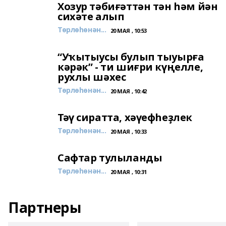
Хозур тәбиғәттән тән һәм йән
сихәте алып
Төрлөһөнән...
20 МАЯ , 10:53
“Уҡытыусы булып тыуырға
кәрәк” - ти шиғри күңелле,
рухлы шәхес
Төрлөһөнән...
20 МАЯ , 10:42
Тәү сиратта, хәүефһеҙлек
Төрлөһөнән...
20 МАЯ , 10:33
Сафтар тулыланды
Төрлөһөнән...
20 МАЯ , 10:31
Партнеры