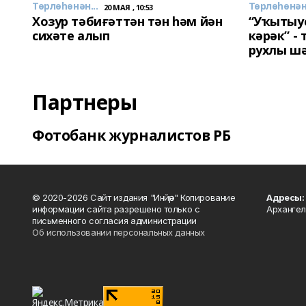
Төрлөһөнән...
Төрлөһөнән.
20 МАЯ , 10:53
Хозур тәбиғәттән тән һәм йән
“Уҡытыу
сихәте алып
кәрәк” -
рухлы ш
Партнеры
Фотобанк журналистов РБ
© 2020-2026 Сайт издания "Инйәр" Копирование
Адресы:
информации сайта разрешено только с
Архангел
письменного согласия администрации
Об использовании персональных данных