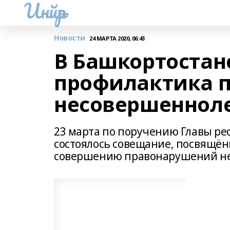
Инйәр
Новости
24 МАРТА 2020, 06:43
В Башкортостан
профилактика п
несовершеннол
23 марта по поручению Главы ре
состоялось совещание, посвящё
совершению правонарушений н