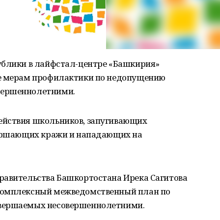
ублики в лайфстал-центре «Башкирия»
ое мерам профилактики по недопущению
вершеннолетними.
ействия школьников, запугивающих
вершающих кражи и нападающих на
равительства Башкортостана Ирека Сагитова
комплексный межведомственный план по
овершаемых несовершеннолетними.