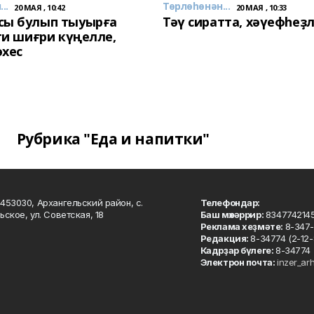
..
Төрлөһөнән...
20 МАЯ , 10:42
20 МАЯ , 10:33
сы булып тыуырға
Тәү сиратта, хәүефһеҙ
 ти шиғри күңелле,
әхес
Рубрика "Еда и напитки"
453030, Архангельский район, с.
Телефондар:
ьское, ул. Советская, 18
Баш мөхәррир:
834774214
Реклама хеҙмәте:
8-347-
Редакция:
8-34774 (2-12-
Кадрҙар бүлеге:
8-34774 
Электрон почта:
inzer_ar