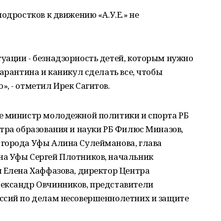
одростков к движению «А.У.Е.» не
уации - безнадзорность детей, которым нужно
арантина и каникул сделать все, чтобы
, - отметил Ирек Сагитов.
е министр молодежной политики и спорта РБ
тра образования и науки РБ Филюс Миназов,
города Уфы Алина Сулейманова, глава
а Уфы Сергей Плотников, начальник
я Елена Хаффазова, директор Центра
ександр Овчинников, представители
ссий по делам несовершеннолетних и защите