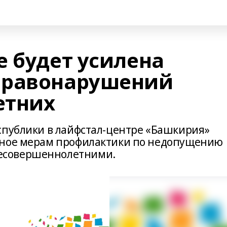
е будет усилена
равонарушений
етних
спублики в лайфстал-центре «Башкирия»
нное мерам профилактики по недопущению
есовершеннолетними.