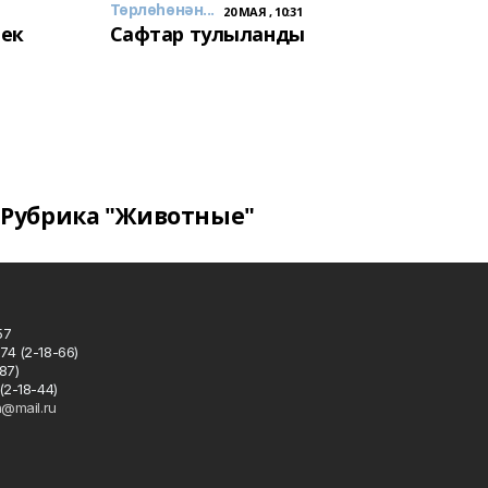
Төрлөһөнән...
20 МАЯ , 10:31
лек
Сафтар тулыланды
Рубрика "Животные"
57
74 (2-18-66)
87)
(2-18-44)
h@mail.ru