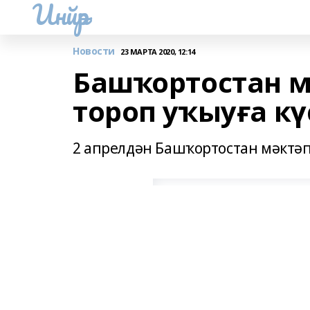
Инйәр
Новости
23 МАРТА 2020, 12:14
Башҡортостан м
тороп уҡыуға кү
2 апрелдән Башҡортостан мәктәп