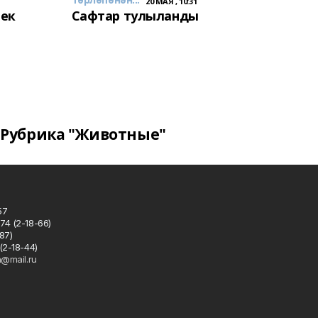
20 МАЯ , 10:31
лек
Сафтар тулыланды
Рубрика "Животные"
57
74 (2-18-66)
87)
(2-18-44)
h@mail.ru