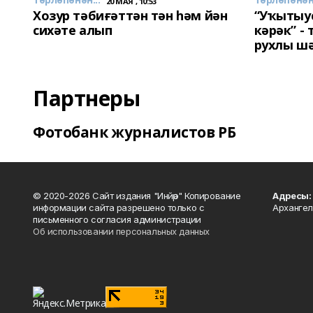
20 МАЯ , 10:53
Хозур тәбиғәттән тән һәм йән
“Уҡытыу
сихәте алып
кәрәк” -
рухлы ш
Партнеры
Фотобанк журналистов РБ
© 2020-2026 Сайт издания "Инйәр" Копирование
Адресы:
информации сайта разрешено только с
Архангел
письменного согласия администрации
Об использовании персональных данных