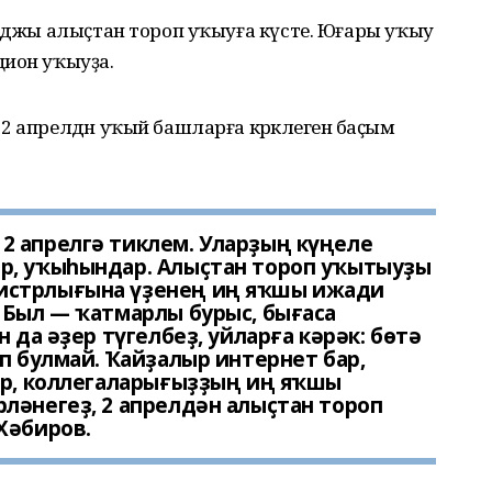
леджы алыҫтан тороп уҡыуға күсте. Юғары уҡыу
цион уҡыуҙа.
 апрелдән уҡый башларға кәрәклегенә баҫым
2 апрелгә тиклем. Уларҙың күңеле
р, уҡыһындар. Алыҫтан тороп уҡытыуҙы
истрлығына үҙенең иң яҡшы ижади
 Был — ҡатмарлы бурыс, бығаса
 да әҙер түгелбеҙ, уйларға кәрәк: бөтә
п булмай. Ҡайҙалыр интернет бар,
ар, коллегаларығыҙҙың иң яҡшы
ләнегеҙ, 2 апрелдән алыҫтан тороп
Хәбиров.