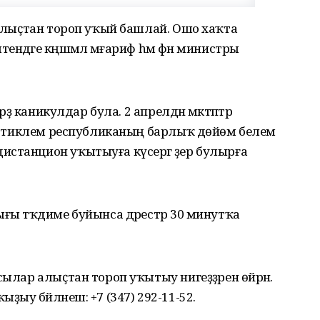
е алыҫтан тороп уҡый башлай. Ошо хаҡта
дәге кәңәшмәлә мәғариф һәм фән министры
рҙә каникулдар була. 2 апрелдән мәктәптәр
лгә тиклем республиканың барлыҡ дөйөм белем
станцион уҡытыуға күсергә әҙер булырға
ғы тәҡдиме буйынса дәрестәр 30 минутҡа
сылар алыҫтан тороп уҡытыу нигеҙҙәрен өйрәнә.
ыу бәйләнеш: +7 (347) 292-11-52.