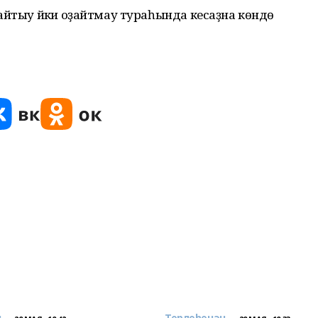
айтыу йәки оҙайтмау тураһында кесаҙна көндө
..
Төрлөһөнән...