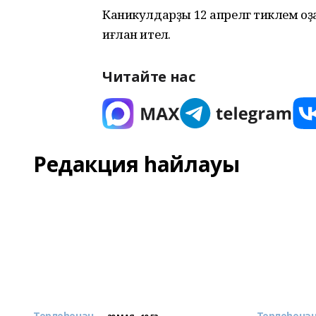
Каникулдарҙы 12 апрелгә тиклем оҙ
иғлан ителә.
Читайте нас
Редакция һайлауы
Төрлөһөнән...
Төрлөһөнән.