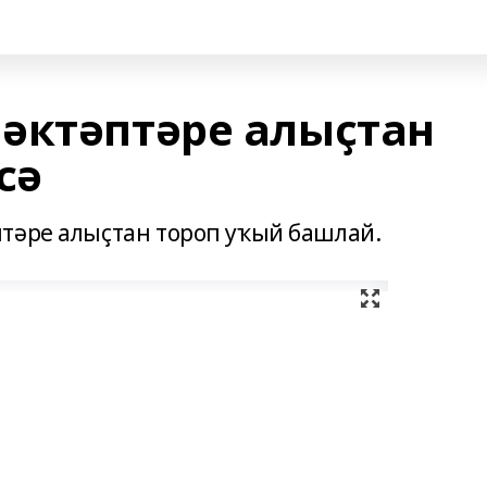
әктәптәре алыҫтан
сә
тәре алыҫтан тороп уҡый башлай.