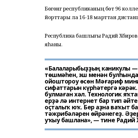
Бөгөнгә республиканың бөтә 96 кол
йорттары ла 16-18 марттан дистан
Республика башлығы Радий Хәбиров 2
яһаны.
«Балаларыбыҙҙың каникулы — 
төшмәһен, эш менән булһында
ойоштороу өсөн Мәғариф мин
сифаттарын күрһәтергә кәрәк.
булмаған хәл. Технологик яҡтан
ерҙә лә интернет бар тип әйте
оҫталыҡ юҡ. Бер аҙна ваҡыт б
тәжрибәләрен өйрәнегеҙ. Әҙер
уҡыу башлана», — тине Радий 