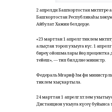
2 апрелдән Башҡортостан мәктәптәр
Башҡортостан Республикаһы хөкүмәтен
Айбулат Хажин белдерҙе.
«23 марттан 1 апрелгә тиклем мәктәптә
алыҫтан тороп уҡыуға күсә. 1 апре
биреү ойошмалары йөҙ процентҡа ди
тейеш», — тип билдәләне министр.
Федераль Мәғариф һәм фән министрлы
тиклем ҡыҫҡартыла.
24 марттан 1 апрелгә хәтлем уҡытыу
Дистанцион уҡыуға күсеү буйынса ҡыҙ