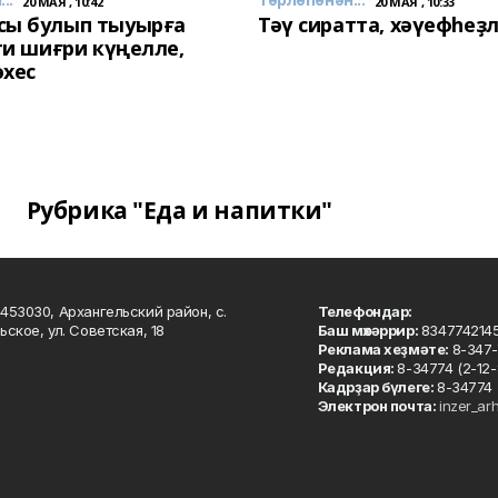
20 МАЯ , 10:42
20 МАЯ , 10:33
сы булып тыуырға
Тәү сиратта, хәүефһеҙ
 ти шиғри күңелле,
әхес
Рубрика "Еда и напитки"
453030, Архангельский район, с.
Телефондар:
ьское, ул. Советская, 18
Баш мөхәррир:
834774214
Реклама хеҙмәте:
8-347-
Редакция:
8-34774 (2-12-
Кадрҙар бүлеге:
8-34774 
Электрон почта:
inzer_ar