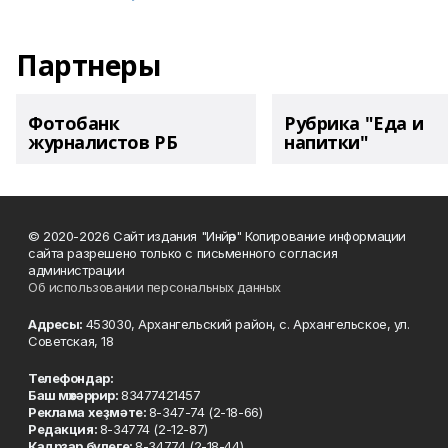
Партнеры
Фотобанк
Рубрика "Еда и
журналистов РБ
напитки"
© 2020-2026 Сайт издания "Инйәр" Копирование информации
сайта разрешено только с письменного согласия
администрации
Об использовании персональных данных
Адресы:
453030, Архангельский район, с. Архангельское, ул.
Советская, 18
Телефондар:
Баш мөхәррир:
83477421457
Реклама хеҙмәте:
8-347-74 (2-18-66)
Редакция:
8-34774 (2-12-87)
Кадрҙар бүлеге:
8-34774 (2-18-44)