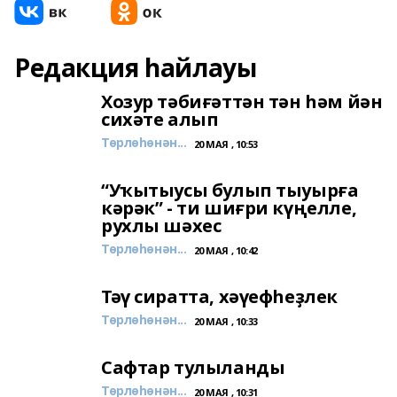
Редакция һайлауы
Хозур тәбиғәттән тән һәм йән
сихәте алып
Төрлөһөнән...
20 МАЯ , 10:53
“Уҡытыусы булып тыуырға
кәрәк” - ти шиғри күңелле,
рухлы шәхес
Төрлөһөнән...
20 МАЯ , 10:42
Тәү сиратта, хәүефһеҙлек
Төрлөһөнән...
20 МАЯ , 10:33
Сафтар тулыланды
Төрлөһөнән...
20 МАЯ , 10:31