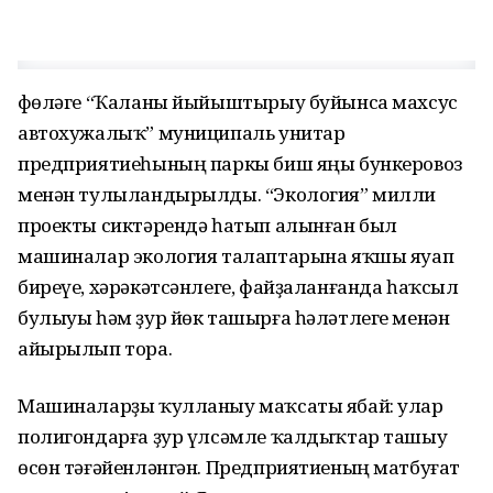
Өфөләге “Ҡаланы йыйыштырыу буйынса махсус
автохужалыҡ” муниципаль унитар
предприятиеһының паркы биш яңы бункеровоз
менән тулыландырылды. “Экология” милли
проекты сиктәрендә һатып алынған был
машиналар экология талаптарына яҡшы яуап
биреүе, хәрәкәтсәнлеге, файҙаланғанда һаҡсыл
булыуы һәм ҙур йөк ташырға һәләтлеге менән
айырылып тора.
Машиналарҙы ҡулланыу маҡсаты ябай: улар
полигондарға ҙур үлсәмле ҡалдыҡтар ташыу
өсөн тәғәйенләнгән. Предприятиеның матбуғат