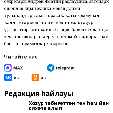
секретары Андрей Яматин раҫлауынса, автопарк
ошондай яңы техника менән даими
тулыландырылып торасаҡ. Ҡаты коммуналь
ҡалдыҡтар менән эш иткән тармаҡта ҙур
үҙгәрештәр көтөлә: инвестиция йәлеп ителә, яңы
технологиялар индерелә, автомобиль паркы һәм
башҡа ҡорамалдар яңыртыла.
Читайте нас
Редакция һайлауы
Хозур тәбиғәттән тән һәм йән
сихәте алып