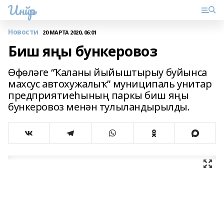
Инйәр
Новости
20 МАРТА 2020, 06:01
Биш яңы бункеровоз
Өфөләге “Ҡаланы йыйыштырыу буйынса
махсус автохужалыҡ” муниципаль унитар
предприятиеһының паркы биш яңы
бункеровоз менән тулыландырылды.