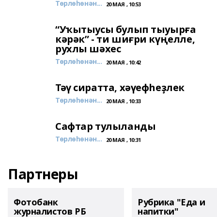
Төрлөһөнән...
20 МАЯ , 10:53
“Уҡытыусы булып тыуырға
кәрәк” - ти шиғри күңелле,
рухлы шәхес
Төрлөһөнән...
20 МАЯ , 10:42
Тәү сиратта, хәүефһеҙлек
Төрлөһөнән...
20 МАЯ , 10:33
Сафтар тулыланды
Төрлөһөнән...
20 МАЯ , 10:31
Партнеры
Фотобанк
Рубрика "Еда и
журналистов РБ
напитки"