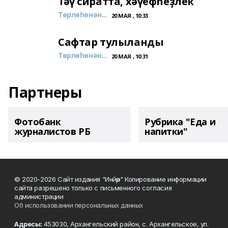
Тәү сиратта, хәүефһеҙлек
Төрлөһөнән...
20 МАЯ , 10:33
Сафтар тулыланды
Төрлөһөнән...
20 МАЯ , 10:31
Партнеры
Фотобанк
Рубрика "Еда и
журналистов РБ
напитки"
© 2020-2026 Сайт издания "Инйәр" Копирование информации
сайта разрешено только с письменного согласия
администрации
Об использовании персональных данных
Адресы:
453030, Архангельский район, с. Архангельское, ул.