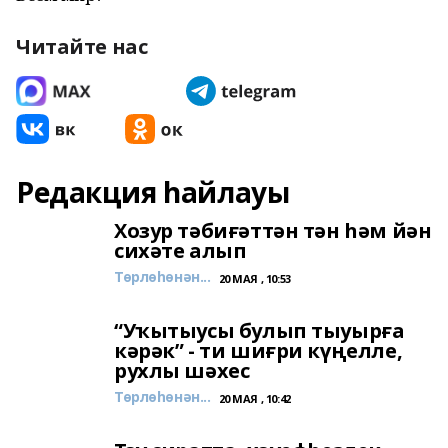
Читайте нас
Редакция һайлауы
Хозур тәбиғәттән тән һәм йән
сихәте алып
Төрлөһөнән...
20 МАЯ , 10:53
“Уҡытыусы булып тыуырға
кәрәк” - ти шиғри күңелле,
рухлы шәхес
Төрлөһөнән...
20 МАЯ , 10:42