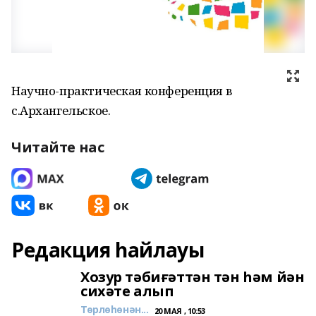
Научно-практическая конференция в
с.Архангельское.
Читайте нас
Редакция һайлауы
Хозур тәбиғәттән тән һәм йән
сихәте алып
Төрлөһөнән...
20 МАЯ , 10:53