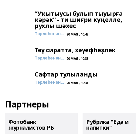
“Уҡытыусы булып тыуырға
кәрәк” - ти шиғри күңелле,
рухлы шәхес
Төрлөһөнән...
20 МАЯ , 10:42
Тәү сиратта, хәүефһеҙлек
Төрлөһөнән...
20 МАЯ , 10:33
Сафтар тулыланды
Төрлөһөнән...
20 МАЯ , 10:31
Партнеры
Фотобанк
Рубрика "Еда и
журналистов РБ
напитки"