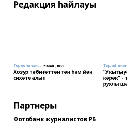
Редакция һайлауы
Төрлөһөнән...
Төрлөһөнән.
20 МАЯ , 10:53
Хозур тәбиғәттән тән һәм йән
“Уҡытыу
сихәте алып
кәрәк” -
рухлы ш
Партнеры
Фотобанк журналистов РБ