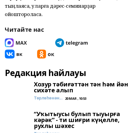
тыңлаясаҡ, уларға дәрес-семинарҙар
ойоштороласаҡ.
Читайте нас
Редакция һайлауы
Хозур тәбиғәттән тән һәм йән
сихәте алып
Төрлөһөнән...
20 МАЯ , 10:53
“Уҡытыусы булып тыуырға
кәрәк” - ти шиғри күңелле,
рухлы шәхес