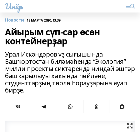
Инйәр
Новости
18 МАРТА 2020, 13:39
Айырым сүп-сар өсөн
контейнерҙар
Урал Искәндәров үҙ сығышында
Башҡортостан биләмәһендә “Экология”
милли проекты сиктәрендә ниндәй эштәр
башҡарылыуы хаҡында һөйләне,
студенттарҙың төрлө һорауҙарына яуап
бирҙе.