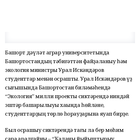
Башҡорт дәүләт аграр университетында
Башҡортостандың тәбиғәттән файҙаланыу һәм
экология министры Урал Искәндәров
студенттар менән осрашты. Урал Искәндәров үҙ
сығышында Башҡортостан биләмәһендә
“Экология” милли проекты сиктәрендә ниндәй
эштәр башҡарылыуы хаҡында һөйләне,
студенттарҙың төрлө һорауҙарына яуап бирҙе.
Был осрашыу сиктәрендә тағы ла бер мөһим
сара ҡаралғайны – “Ҡаланы йыйыштырыу