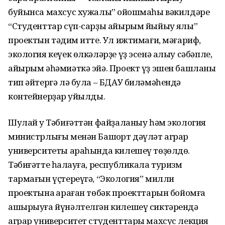
буйынса махсус хужалыҡ” ойошмаһы вәкилдәре
“Студенттар сүп-сарҙы айырым йыйыу яҡлы”
проектын тәҡдим итте. Ул ижтимағи, мәғариф,
экология кеүек өлкәләрҙе үҙ эсенә алыу сәбәпле,
айырым әһәмиәткә эйә. Проект үҙ эшен башланы
тип әйтергә лә була – БДАУ биләмәһендә
контейнерҙар ҡуйылды.
Шулай уҡ Тәбиғәттән файҙаланыу һәм экология
министрлығы менән Башҡорт дәүләт аграр
университеты араһында килешеү төҙөлдө.
Тәбиғәтте һаҡлауға, республикала туризм
тармағын үҫтереүгә, “Экология” милли
проектына ҡараған төбәк проекттарын бойомға
ашырыуға йүнәлтелгән килешеү сиктәрендә
аграр университет студенттары махсус лекция