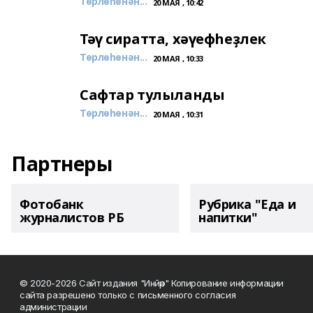
Төрлөһөнән...
20 МАЯ , 10:42
Тәү сиратта, хәүефһеҙлек
Төрлөһөнән...
20 МАЯ , 10:33
Сафтар тулыланды
Төрлөһөнән...
20 МАЯ , 10:31
Партнеры
Фотобанк
Рубрика "Еда и
журналистов РБ
напитки"
© 2020-2026 Сайт издания "Инйәр" Копирование информации
сайта разрешено только с письменного согласия
администрации