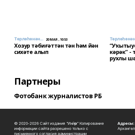
Төрлөһөнән...
Төрлөһөнән.
20 МАЯ , 10:53
Хозур тәбиғәттән тән һәм йән
“Уҡытыу
сихәте алып
кәрәк” -
рухлы ш
Партнеры
Фотобанк журналистов РБ
© 2020-2026 Сайт издания "Инйәр" Копирование
Адресы:
информации сайта разрешено только с
Архангел
письменного согласия администрации