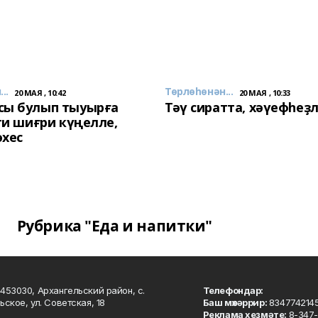
..
Төрлөһөнән...
20 МАЯ , 10:42
20 МАЯ , 10:33
сы булып тыуырға
Тәү сиратта, хәүефһеҙ
 ти шиғри күңелле,
әхес
Рубрика "Еда и напитки"
453030, Архангельский район, с.
Телефондар:
ьское, ул. Советская, 18
Баш мөхәррир:
834774214
Реклама хеҙмәте:
8-347-