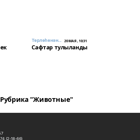
Төрлөһөнән...
20 МАЯ , 10:31
лек
Сафтар тулыланды
Рубрика "Животные"
57
74 (2-18-66)