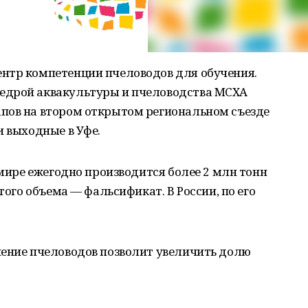
нтр компетенции пчеловодов для обучения.
едрой аквакультуры и пчеловодства МСХА
пов на втором открытом региональном съезде
и выходные в Уфе.
 мире ежегодно производится более 2 млн тонн
того объема — фальсификат. В России, по его
чение пчеловодов позволит увеличить долю